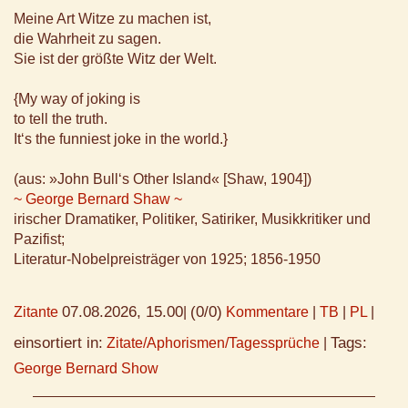
Meine Art Witze zu machen ist,
die Wahrheit zu sagen.
Sie ist der größte Witz der Welt.
{My way of joking is
to tell the truth.
It‘s the funniest joke in the world.}
(aus: »John Bull‘s Other Island« [Shaw, 1904])
~ George Bernard Shaw ~
irischer Dramatiker, Politiker, Satiriker, Musikkritiker und
Pazifist;
Literatur-Nobelpreisträger von 1925; 1856-1950
07.08.2026, 15.00
(0/0)
Zitante
|
Kommentare
|
TB
|
PL
|
einsortiert in:
Tags:
Zitate/Aphorismen/Tagessprüche
|
George Bernard Show