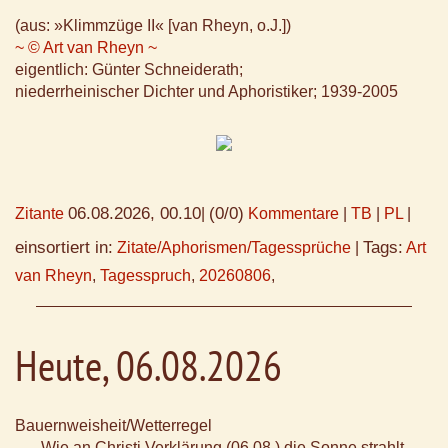
(aus: »Klimmzüge II« [van Rheyn, o.J.])
~ © Art van Rheyn ~
eigentlich: Günter Schneiderath;
niederrheinischer Dichter und Aphoristiker; 1939-2005
06.08.2026, 00.10
(0/0)
Zitante
|
Kommentare
|
TB
|
PL
|
einsortiert in:
Tags:
Zitate/Aphorismen/Tagessprüche
|
Art
van Rheyn
,
Tagesspruch
,
20260806
,
Heute, 06.08.2026
Bauernweisheit/Wetterregel
Wie an Christi Verklärung (06.08.) die Sonne strahlt,