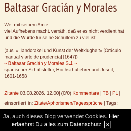
Baltasar Gracián y Morales
Wer mit seinem Amte
viel Aufhebens macht, verräth, daß er es nicht verdient hat
und die Würde für seine Schultern zu viel ist.
(aus: »Handorakel und Kunst der Weltklugheit« [Oráculo
manual y arte de prudencia] [1647])
~ Baltasar Gracián y Morales S.J. ~
spanischer Schriftsteller, Hochschullehrer und Jesuit;
1601-1658
03.08.2026, 12.00
(0/0)
Zitante
|
Kommentare
|
TB
|
PL
|
einsortiert in:
Tags:
Zitate/Aphorismen/Tagessprüche
|
Baltasar Gracián
Ja, auch dieses Blog verwendet Cookies.
Hier
erfaehrst Du alles zum Datenschutz
✖