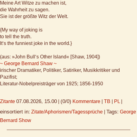
Meine Art Witze zu machen ist,
die Wahrheit zu sagen.
Sie ist der größte Witz der Welt.
{My way of joking is
to tell the truth.
It‘s the funniest joke in the world.}
(aus: »John Bull‘s Other Island« [Shaw, 1904])
~ George Bernard Shaw ~
irischer Dramatiker, Politiker, Satiriker, Musikkritiker und
Pazifist;
Literatur-Nobelpreisträger von 1925; 1856-1950
07.08.2026, 15.00
(0/0)
Zitante
|
Kommentare
|
TB
|
PL
|
einsortiert in:
Tags:
Zitate/Aphorismen/Tagessprüche
|
George
Bernard Show