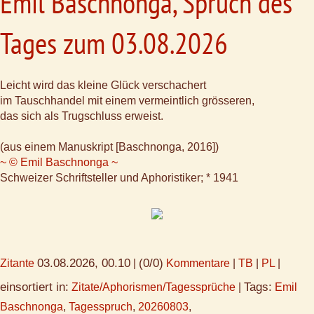
Emil Baschnonga, Spruch des
Tages zum 03.08.2026
Leicht wird das kleine Glück verschachert
im Tauschhandel mit einem vermeintlich grösseren,
das sich als Trugschluss erweist.
(aus einem Manuskript [Baschnonga, 2016])
~ © Emil Baschnonga ~
Schweizer Schriftsteller und Aphoristiker; * 1941
03.08.2026, 00.10
(0/0)
Zitante
|
Kommentare
|
TB
|
PL
|
einsortiert in:
Tags:
Zitate/Aphorismen/Tagessprüche
|
Emil
Baschnonga
,
Tagesspruch
,
20260803
,