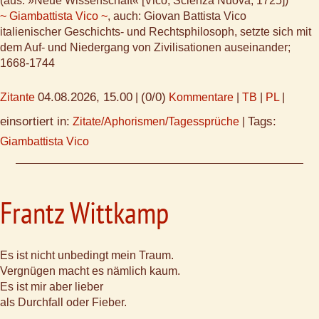
(aus: »Neue Wissenschaft« [Vico, Scienza Nuova, 1725])
~ Giambattista Vico ~
, auch: Giovan Battista Vico
italienischer Geschichts- und Rechtsphilosoph, setzte sich mit
dem Auf- und Niedergang von Zivilisationen auseinander;
1668-1744
04.08.2026, 15.00
(0/0)
Zitante
|
Kommentare
|
TB
|
PL
|
einsortiert in:
Tags:
Zitate/Aphorismen/Tagessprüche
|
Giambattista Vico
Frantz Wittkamp
Es ist nicht unbedingt mein Traum.
Vergnügen macht es nämlich kaum.
Es ist mir aber lieber
als Durchfall oder Fieber.