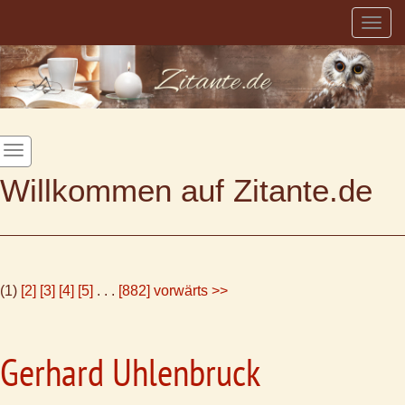
Togg
navig
Willkommen auf Zitante.de
(1)
[2]
[3]
[4]
[5]
. . .
[882]
vorwärts >>
Gerhard Uhlenbruck