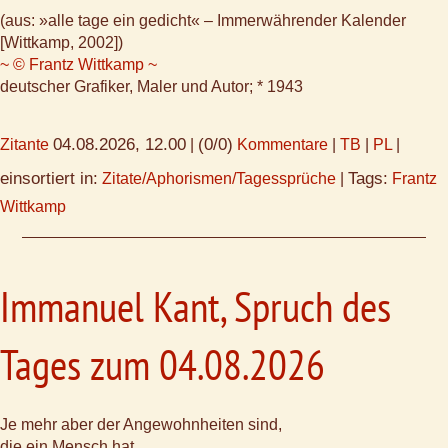
(aus: »alle tage ein gedicht« – Immerwährender Kalender
[Wittkamp, 2002])
~ © Frantz Wittkamp ~
deutscher Grafiker, Maler und Autor; * 1943
04.08.2026, 12.00
(0/0)
Zitante
|
Kommentare
|
TB
|
PL
|
einsortiert in:
Tags:
Zitate/Aphorismen/Tagessprüche
|
Frantz
Wittkamp
Immanuel Kant, Spruch des
Tages zum 04.08.2026
Je mehr aber der Angewohnheiten sind,
die ein Mensch hat,