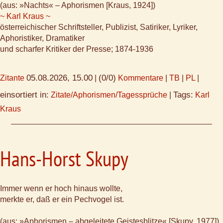
(aus: »Nachts« – Aphorismen [Kraus, 1924])
~ Karl Kraus ~
österreichischer Schriftsteller, Publizist, Satiriker, Lyriker,
Aphoristiker, Dramatiker
und scharfer Kritiker der Presse; 1874-1936
05.08.2026, 15.00
(0/0)
Zitante
|
Kommentare
|
TB
|
PL
|
einsortiert in:
Tags:
Zitate/Aphorismen/Tagessprüche
|
Karl
Kraus
Hans-Horst Skupy
Immer wenn er hoch hinaus wollte,
merkte er, daß er ein Pechvogel ist.
(aus: »Aphorismen – abgeleitete Geistesblitze« [Skupy, 1977])