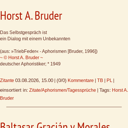
Horst A. Bruder
Das Selbstgespräch ist
ein Dialog mit einem Unbekannten
(aus: »TriebFeder« - Aphorismen [Bruder, 1996])
~ © Horst A. Bruder ~
deutscher Aphoristiker; * 1949
03.08.2026, 15.00
(0/0)
Zitante
|
Kommentare
|
TB
|
PL
|
einsortiert in:
Tags:
Zitate/Aphorismen/Tagessprüche
|
Horst A.
Bruder
Baltasar Gracián y Morales