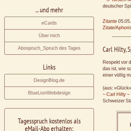
deutscher Spi
... und mehr
Zitante
05.05
eCards
Zitate/Aphor
Über mich
Carl Hilty,
Abospruch_Spruch des Tages
Respekt vor 
Links
das ist, wie 
einer völlig 
DesignBlog.de
(aus: »Glück«
BlueLionWebdesign
~ Carl Hilty ~
Schweizer St
Tagesspruch kostenlos als
eMail-Abo erhalten: