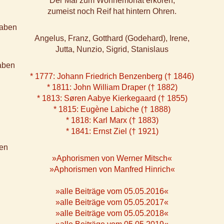
Der Mai zum Wonnemonat erkoren,
zumeist noch Reif hat hintern Ohren.
aben
Angelus, Franz, Gotthard (Godehard), Irene,
Jutta, Nunzio, Sigrid, Stanislaus
aben
* 1777: Johann Friedrich Benzenberg († 1846)
* 1811: John William Draper († 1882)
* 1813: Søren Aabye Kierkegaard († 1855)
* 1815: Eugène Labiche († 1888)
* 1818: Karl Marx († 1883)
* 1841: Ernst Ziel († 1921)
en
»Aphorismen von Werner Mitsch«
»Aphorismen von Manfred Hinrich«
»alle Beiträge vom 05.05.2016«
»alle Beiträge vom 05.05.2017«
»alle Beiträge vom 05.05.2018«