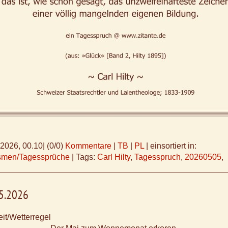
.2026, 00.10
|
(0/0)
Kommentare
|
TB
|
PL
|
einsortiert in:
ismen/Tagessprüche
|
Tags:
Carl Hilty
,
Tagesspruch
,
20260505
,
05.2026
it/Wetterregel