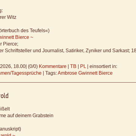
g:
rer Witz
rterbuch des Teufels«)
innett Bierce ~
r Pierce;
r Schriftsteller und Journalist, Satiriker, Zyniker und Sarkast; 
.2026, 18.00
|
(0/0)
Kommentare
|
TB
|
PL
|
einsortiert in:
ismen/Tagessprüche
|
Tags:
Ambrose Gwinnett Bierce
rold
ißelt
ame auf deinem Grabstein
anuskript)
arold ~