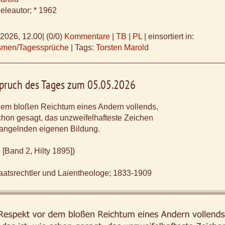
eleautor; * 1962
.2026, 12.00
|
(0/0)
Kommentare
|
TB
|
PL
|
einsortiert in:
ismen/Tagessprüche
|
Tags:
Torsten Marold
 Spruch des Tages zum 05.05.2026
dem bloßen Reichtum eines Andern vollends,
schon gesagt, das unzweifelhafteste Zeichen
mangelnden eigenen Bildung.
 [Band 2, Hilty 1895])
aatsrechtler und Laientheologe; 1833-1909