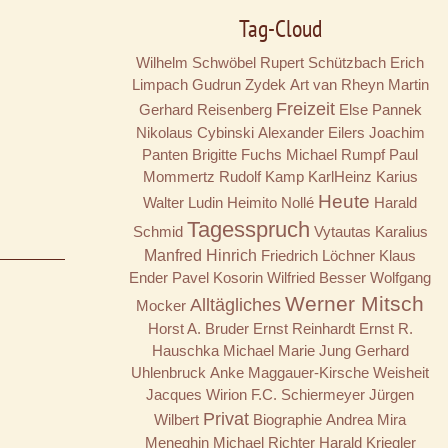
Tag-Cloud
Wilhelm Schwöbel
Rupert Schützbach
Erich
Limpach
Gudrun Zydek
Art van Rheyn
Martin
Freizeit
Gerhard Reisenberg
Else Pannek
Nikolaus Cybinski
Alexander Eilers
Joachim
Panten
Brigitte Fuchs
Michael Rumpf
Paul
Mommertz
Rudolf Kamp
KarlHeinz Karius
Heute
Walter Ludin
Heimito Nollé
Harald
Tagesspruch
Schmid
Vytautas Karalius
Manfred Hinrich
Friedrich Löchner
Klaus
Ender
Pavel Kosorin
Wilfried Besser
Wolfgang
Werner Mitsch
Alltägliches
Mocker
Horst A. Bruder
Ernst Reinhardt
Ernst R.
Hauschka
Michael Marie Jung
Gerhard
Uhlenbruck
Anke Maggauer-Kirsche
Weisheit
Jacques Wirion
F.C. Schiermeyer
Jürgen
Privat
Wilbert
Biographie
Andrea Mira
Meneghin
Michael Richter
Harald Kriegler