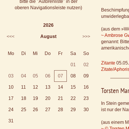
bitte die "Autorenliste" in der
oberen Navigationsleiste nutzen)
Beschimpfun
unwiderlegba
2026
(aus dem »Wö
~ Ambrose Gw
<<<
August
>>>
genannt: Bitte
amerikanische
Mo
Di
Mi
Do
Fr
Sa
So
Zitante
05.05
01
02
Zitate/Aphor
03
04
05
06
07
08
09
10
11
12
13
14
15
16
Torsten Ma
17
18
19
20
21
22
23
In Stein geme
24
25
26
27
28
29
30
ist nur der N
31
(aus einem M
~ © Torsten M