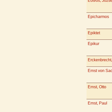
Eötvös, Józse
Epicharmos
Epiktet
Epikur
Erckenbrecht,
Ernst von Sa
Ernst, Otto
Ernst, Paul