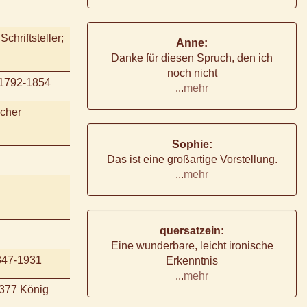
chriftsteller;
Anne:
Danke für diesen Spruch, den ich
noch nicht
 1792-1854
...
mehr
icher
Sophie:
Das ist eine großartige Vorstellung.
...
mehr
quersatzein:
Eine wunderbare, leicht ironische
847-1931
Erkenntnis
...
mehr
1377 König