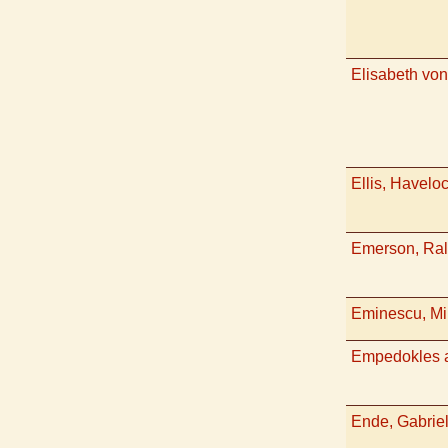
Elisabeth vo
Ellis, Havelo
Emerson, Ra
Eminescu, Mi
Empedokles a
Ende, Gabrie