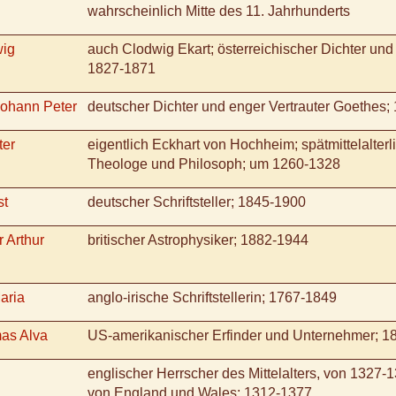
wahrscheinlich Mitte des 11. Jahrhunderts
wig
auch Clodwig Ekart; österreichischer Dichter und S
1827-1871
ohann Peter
deutscher Dichter und enger Vertrauter Goethes;
ter
eigentlich Eckhart von Hochheim; spätmittelalterl
Theologe und Philosoph; um 1260-1328
st
deutscher Schriftsteller; 1845-1900
r Arthur
britischer Astrophysiker; 1882-1944
aria
anglo-irische Schriftstellerin; 1767-1849
as Alva
US-amerikanischer Erfinder und Unternehmer; 1
englischer Herrscher des Mittelalters, von 1327-
von England und Wales; 1312-1377