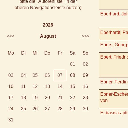
bitte die "Autorenliste" in der
oberen Navigationsleiste nutzen)
Eberhard, Jo
2026
Eberhardt, Pa
<<<
August
>>>
Ebers, Georg 
Mo
Di
Mi
Do
Fr
Sa
So
Ebert, Friedri
01
02
03
04
05
06
07
08
09
Ebner, Ferdi
10
11
12
13
14
15
16
Ebner-Eschen
17
18
19
20
21
22
23
von
24
25
26
27
28
29
30
Ecbasis capti
31