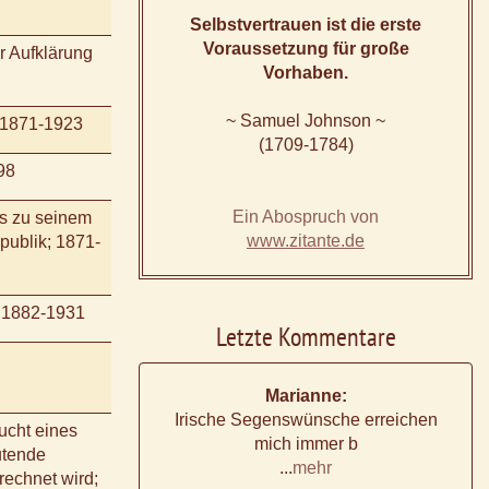
Selbstvertrauen ist die erste
Voraussetzung für große
r Aufklärung
Vorhaben.
~ Samuel Johnson ~
; 1871-1923
(1709-1784)
98
Ein Abospruch von
is zu seinem
www.zitante.de
publik; 1871-
; 1882-1931
Letzte Kommentare
Marianne:
Irische Segenswünsche erreichen
ucht eines
mich immer b
utende
...
mehr
erechnet wird;