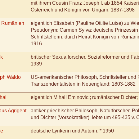
mit ihrem Cousin Franz Joseph I. ab 1854 Kaiser
Österreich und Königin von Ungarn; 1837-1898
n Rumänien
eigentlich Elisabeth (Pauline Ottilie Luise) zu Wie
Pseudonym: Carmen Sylva; deutsche Prinzessin
Schriftstellerin; durch Heirat Königin von Rumäni
1916
ck
britischer Sexualforscher, Sozialreformer und Fa
1939
lph Waldo
US-amerikanischer Philosoph, Schriftsteller und 
Transzendentalisten in Neuengland; 1803-1882
hai
eigentlich Mihail Eminovici; rumänischer Dichter
us Agrigent
antiker griechischer Philosoph, Naturforscher, Pol
und Dichter (Vorsokratiker); lebte um 495-435 v. C
le
deutsche Lyrikerin und Autorin; * 1950