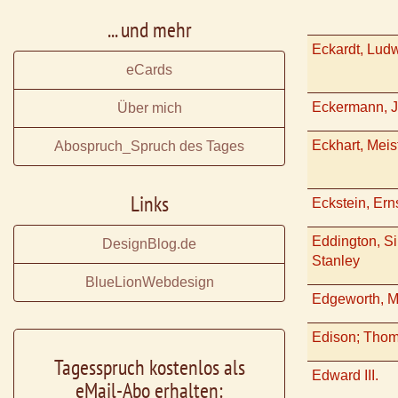
... und mehr
Eckardt, Lud
eCards
Eckermann, J
Über mich
Eckhart, Meis
Abospruch_Spruch des Tages
Links
Eckstein, Ern
Eddington, Si
DesignBlog.de
Stanley
BlueLionWebdesign
Edgeworth, M
Edison; Thom
Tagesspruch kostenlos als
Edward III.
eMail-Abo erhalten: