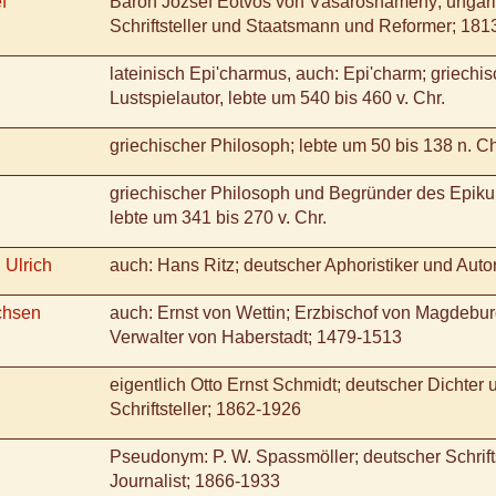
f
Baron József Eötvös von Vásárosnamény; ungari
Schriftsteller und Staatsmann und Reformer; 181
lateinisch Epi'charmus, auch: Epi'charm; griechis
Lustspielautor, lebte um 540 bis 460 v. Chr.
griechischer Philosoph; lebte um 50 bis 138 n. Ch
griechischer Philosoph und Begründer des Epiku
lebte um 341 bis 270 v. Chr.
 Ulrich
auch: Hans Ritz; deutscher Aphoristiker und Autor
chsen
auch: Ernst von Wettin; Erzbischof von Magdebu
Verwalter von Haberstadt; 1479-1513
eigentlich Otto Ernst Schmidt; deutscher Dichter 
Schriftsteller; 1862-1926
Pseudonym: P. W. Spassmöller; deutscher Schrifts
Journalist; 1866-1933