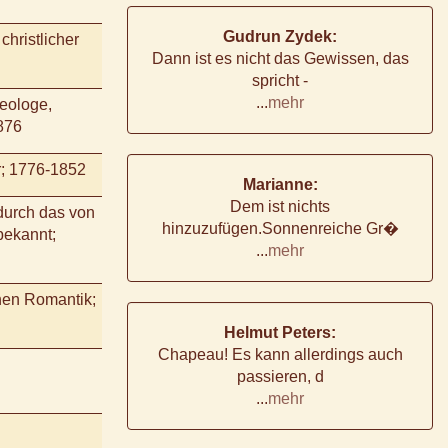
Gudrun Zydek:
christlicher
Dann ist es nicht das Gewissen, das
spricht -
...
mehr
eologe,
876
er; 1776-1852
Marianne:
Dem ist nichts
durch das von
hinzuzufügen.Sonnenreiche Gr�
bekannt;
...
mehr
chen Romantik;
Helmut Peters:
Chapeau! Es kann allerdings auch
passieren, d
...
mehr