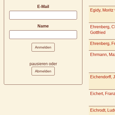
E-Mail
Egidy, Moritz 
Name
Ehrenberg, Ch
Gottfried
Ehrenberg, Fr
Ehrmann, Ma
pausieren oder
Eichendorff, 
Eichert, Fran
Eichrodt, Lud