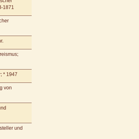
scher
3-1871
cher
r.
reismus;
; * 1947
rg von
und
teller und