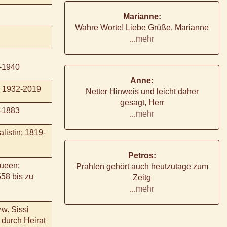
Marianne:
Wahre Worte! Liebe Grüße, Marianne
...
mehr
5-1940
Anne:
n; 1932-2019
Netter Hinweis und leicht daher
gesagt, Herr
8-1883
...
mehr
alistin; 1819-
Petros:
Queen;
Prahlen gehört auch heutzutage zum
558 bis zu
Zeitg
...
mehr
w. Sissi
 durch Heirat