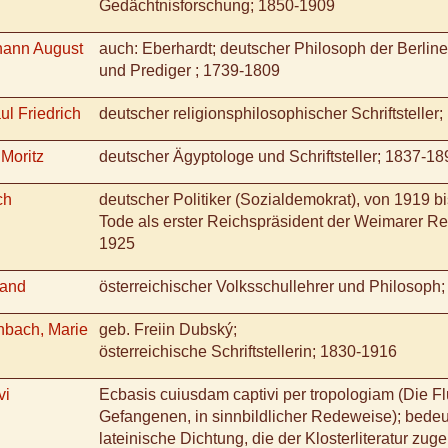
Gedächtnisforschung; 1850-1909
hann August
auch: Eberhardt; deutscher Philosoph der Berline
und Prediger ; 1739-1809
ul Friedrich
deutscher religionsphilosophischer Schriftsteller
Moritz
deutscher Ägyptologe und Schriftsteller; 1837-18
ch
deutscher Politiker (Sozialdemokrat), von 1919 b
Tode als erster Reichspräsident der Weimarer Re
1925
nand
österreichischer Volksschullehrer und Philosoph
bach, Marie
geb. Freiin Dubský;
österreichische Schriftstellerin; 1830-1916
vi
Ecbasis cuiusdam captivi per tropologiam (Die Fl
Gefangenen, in sinnbildlicher Redeweise); bede
lateinische Dichtung, die der Klosterliteratur zug