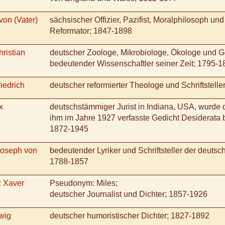
von (Vater)
sächsischer Offizier, Pazifist, Moralphilosoph und 
Reformator; 1847-1898
ristian
deutscher Zoologe, Mikrobiologe, Ökologe und G
bedeutender Wissenschaftler seiner Zeit; 1795-1
iedrich
deutscher reformierter Theologe und Schriftstell
x
deutschstämmiger Jurist in Indiana, USA, wurde 
ihm im Jahre 1927 verfasste Gedicht Desiderata 
1872-1945
Joseph von
bedeutender Lyriker und Schriftsteller der deuts
1788-1857
z Xaver
Pseudonym: Miles;
deutscher Journalist und Dichter; 1857-1926
wig
deutscher humoristischer Dichter; 1827-1892