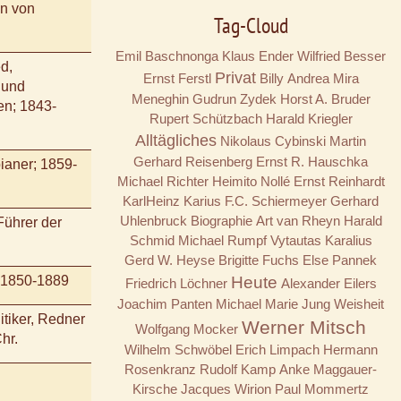
in von
Tag-Cloud
Emil Baschnonga
Klaus Ender
Wilfried Besser
d,
Privat
Ernst Ferstl
Billy
Andrea Mira
 und
Meneghin
Gudrun Zydek
Horst A. Bruder
en; 1843-
Rupert Schützbach
Harald Kriegler
Alltägliches
Nikolaus Cybinski
Martin
Gerhard Reisenberg
Ernst R. Hauschka
bianer; 1859-
Michael Richter
Heimito Nollé
Ernst Reinhardt
KarlHeinz Karius
F.C. Schiermeyer
Gerhard
Uhlenbruck
Biographie
Art van Rheyn
Harald
Führer der
Schmid
Michael Rumpf
Vytautas Karalius
Gerd W. Heyse
Brigitte Fuchs
Else Pannek
; 1850-1889
Heute
Friedrich Löchner
Alexander Eilers
Joachim Panten
Michael Marie Jung
Weisheit
itiker, Redner
Werner Mitsch
Wolfgang Mocker
hr.
Wilhelm Schwöbel
Erich Limpach
Hermann
Rosenkranz
Rudolf Kamp
Anke Maggauer-
Kirsche
Jacques Wirion
Paul Mommertz