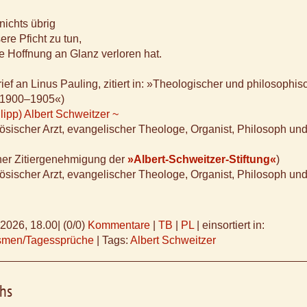
nichts übrig
ere Pficht zu tun,
 Hoffnung an Glanz verloren hat.
ief an Linus Pauling, zitiert in: »Theologischer und philosophis
 1900–1905«)
lipp) Albert Schweitzer ~
ösischer Arzt, evangelischer Theologe, Organist, Philosoph und 
cher Zitiergenehmigung der
»Albert-Schweitzer-Stiftung«
)
ösischer Arzt, evangelischer Theologe, Organist, Philosoph und 
.2026, 18.00
|
(0/0)
Kommentare
|
TB
|
PL
|
einsortiert in:
ismen/Tagessprüche
|
Tags:
Albert Schweitzer
chs