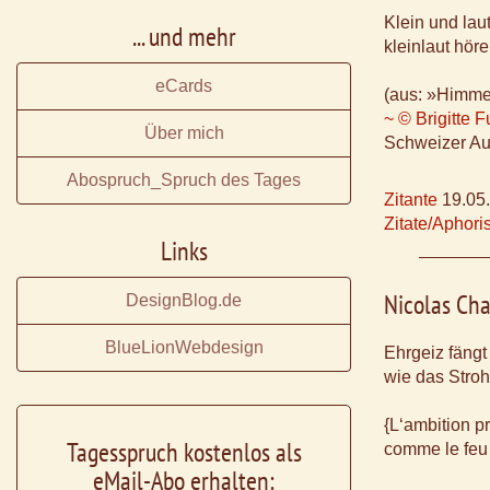
Klein und lau
... und mehr
kleinlaut höre
eCards
(aus: »Himmel
~ © Brigitte 
Über mich
Schweizer Aut
Abospruch_Spruch des Tages
Zitante
19.05
Zitate/Aphor
Links
Nicolas Ch
DesignBlog.de
BlueLionWebdesign
Ehrgeiz fängt
wie das Stroh
{L‘ambition p
Tagesspruch kostenlos als
comme le feu 
eMail-Abo erhalten: