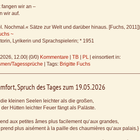
t fangen wir an –
n wir auf.
. Nochmal.« Sätze zur Welt und darüber hinaus. [Fuchs, 2011])
Fuchs ~
orin, Lyrikerin und Sprachspielerin; * 1951
.2026, 12.00
|
(0/0)
Kommentare
|
TB
|
PL
|
einsortiert in:
ismen/Tagessprüche
|
Tags:
Brigitte Fuchs
amfort, Spruch des Tages zum 19.05.2026
 die kleinen Seelen leichter als die großen,
 der Hütten leichter Feuer fängt als Paläste.
rend aux petites âmes plus facilement qu‘aux grandes,
prend plus aisément à la paille des chaumières qu‘aux palais.}