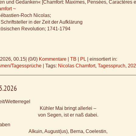
en und Gedanken« [Chamfort: Maximes, Pensées, Caractères e
mfort ~
Sébastien-Roch Nicolas;
Schriftsteller in der Zeit der Aufklärung
zösischen Revolution; 1741-1794
.2026, 00.15
|
(0/0)
Kommentare
|
TB
|
PL
|
einsortiert in:
ismen/Tagessprüche
|
Tags:
Nicolas Chamfort
,
Tagesspruch
,
202
05.2026
it/Wetterregel
Kühler Mai bringt allerlei –
von Segen, ist er naß dabei.
aben
Alkuin, August(us), Berna, Coelestin,