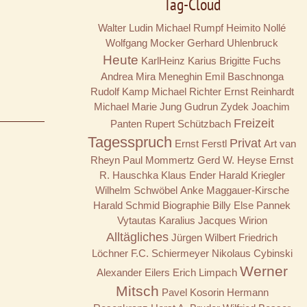
Tag-Cloud
Walter Ludin
Michael Rumpf
Heimito Nollé
Wolfgang Mocker
Gerhard Uhlenbruck
Heute
KarlHeinz Karius
Brigitte Fuchs
Andrea Mira Meneghin
Emil Baschnonga
Rudolf Kamp
Michael Richter
Ernst Reinhardt
Michael Marie Jung
Gudrun Zydek
Joachim
Freizeit
Panten
Rupert Schützbach
Tagesspruch
Privat
Ernst Ferstl
Art van
Rheyn
Paul Mommertz
Gerd W. Heyse
Ernst
R. Hauschka
Klaus Ender
Harald Kriegler
Wilhelm Schwöbel
Anke Maggauer-Kirsche
Harald Schmid
Biographie
Billy
Else Pannek
Vytautas Karalius
Jacques Wirion
Alltägliches
Jürgen Wilbert
Friedrich
Löchner
F.C. Schiermeyer
Nikolaus Cybinski
Werner
Alexander Eilers
Erich Limpach
Mitsch
Pavel Kosorin
Hermann