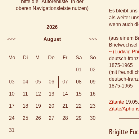
bitte die "Autorenliste" in der
oberen Navigationsleiste nutzen)
Es bleibt uns 
als weiter uns
wenn auch die
2026
(aus einem Br
<<<
August
>>>
Briefwechsel
~ (Ludwig Phi
Mo
Di
Mi
Do
Fr
Sa
So
deutsch-franz
1875-1965
01
02
(mit freundli
deutsch-franz
03
04
05
06
07
08
09
1875-1965
10
11
12
13
14
15
16
Zitante
19.05
17
18
19
20
21
22
23
Zitate/Aphor
24
25
26
27
28
29
30
Brigitte Fu
31