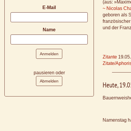
(aus: »Maxim
E-Mail
~ Nicolas Cha
geboren als 
französischer 
und der Fran
Name
Zitante
19.05
Zitate/Aphor
pausieren oder
Heute, 19.
Bauernweishe
Namenstag h