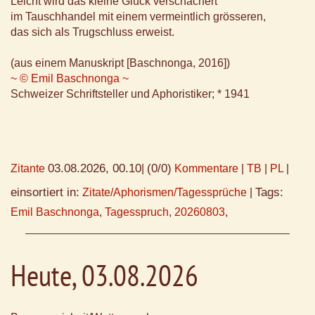
Leicht wird das kleine Glück verschachert
im Tauschhandel mit einem vermeintlich grösseren,
das sich als Trugschluss erweist.
(aus einem Manuskript [Baschnonga, 2016])
~ © Emil Baschnonga ~
Schweizer Schriftsteller und Aphoristiker; * 1941
03.08.2026, 00.10
(0/0)
Zitante
|
Kommentare
|
TB
|
PL
|
einsortiert in:
Tags:
Zitate/Aphorismen/Tagessprüche
|
Emil Baschnonga
,
Tagesspruch
,
20260803
,
Heute, 03.08.2026