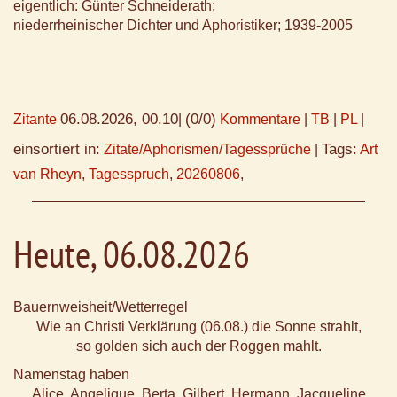
eigentlich: Günter Schneiderath;
niederrheinischer Dichter und Aphoristiker; 1939-2005
06.08.2026, 00.10
(0/0)
Zitante
|
Kommentare
|
TB
|
PL
|
einsortiert in:
Tags:
Zitate/Aphorismen/Tagessprüche
|
Art
van Rheyn
,
Tagesspruch
,
20260806
,
Heute, 06.08.2026
Bauernweisheit/Wetterregel
Wie an Christi Verklärung (06.08.) die Sonne strahlt,
so golden sich auch der Roggen mahlt.
Namenstag haben
Alice, Angelique, Berta, Gilbert, Hermann, Jacqueline