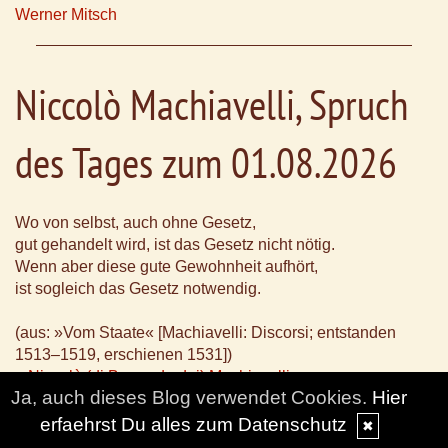
Werner Mitsch
Niccolò Machiavelli, Spruch
des Tages zum 01.08.2026
Wo von selbst, auch ohne Gesetz,
gut gehandelt wird, ist das Gesetz nicht nötig.
Wenn aber diese gute Gewohnheit aufhört,
ist sogleich das Gesetz notwendig.
(aus: »Vom Staate« [Machiavelli: Discorsi; entstanden
1513–1519, erschienen 1531])
~ Niccolò (di Bernardo dei) Machiavelli ~
Ja, auch dieses Blog verwendet Cookies.
Hier
florentinischer Philosoph, Politiker, Diplomat, Chronist und
Dichter; 1469-1527
erfaehrst Du alles zum Datenschutz
✖