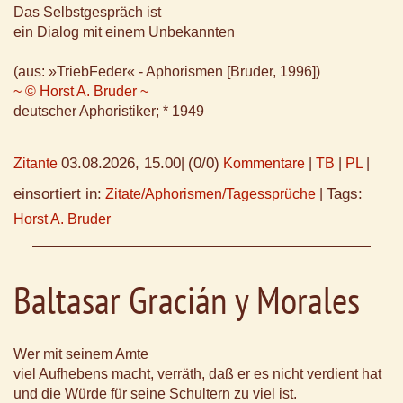
Das Selbstgespräch ist
ein Dialog mit einem Unbekannten
(aus: »TriebFeder« - Aphorismen [Bruder, 1996])
~ © Horst A. Bruder ~
deutscher Aphoristiker; * 1949
03.08.2026, 15.00
(0/0)
Zitante
|
Kommentare
|
TB
|
PL
|
einsortiert in:
Tags:
Zitate/Aphorismen/Tagessprüche
|
Horst A. Bruder
Baltasar Gracián y Morales
Wer mit seinem Amte
viel Aufhebens macht, verräth, daß er es nicht verdient hat
und die Würde für seine Schultern zu viel ist.