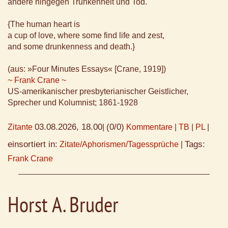
andere hingegen Trunkenheit und Tod.
{The human heart is
a cup of love, where some find life and zest,
and some drunkenness and death.}
(aus: »Four Minutes Essays« [Crane, 1919])
~ Frank Crane ~
US-amerikanischer presbyterianischer Geistlicher,
Sprecher und Kolumnist; 1861-1928
03.08.2026, 18.00
(0/0)
Zitante
|
Kommentare
|
TB
|
PL
|
einsortiert in:
Tags:
Zitate/Aphorismen/Tagessprüche
|
Frank Crane
Horst A. Bruder