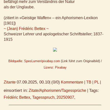
befähigt mehr zum Verständnis der Natur
als der Unglaube.
(zitiert in »Geistige Waffen« – ein Aphorismen-Lexikon
[1901])
~ (Jean) Frédéric Bettex ~
Schweizer Lehrer und apologetischer Schriftsteller; 1837-
1915
Bildquelle: SpesLumen/pixabay.com
(Link führt zum Originalbild) /
Lizenz: Pixabay
07.09.2025, 00.10
(0/0)
Zitante
|
Kommentare
|
TB
|
PL
|
einsortiert in:
Tags:
Zitate/Aphorismen/Tagessprüche
|
Frédéric Bettex
,
Tagesspruch
,
20250907
,