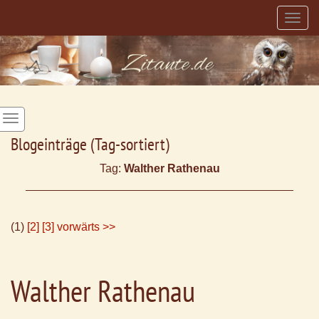
Togg
navig
Blogeinträge (Tag-sortiert)
Tag:
Walther Rathenau
(1)
[2]
[3]
vorwärts >>
Walther Rathenau