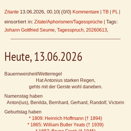
13.06.2026, 00.10
(0/0)
Zitante
|
Kommentare
|
TB
|
PL
|
einsortiert in:
Tags:
Zitate/Aphorismen/Tagessprüche
|
Johann Gottfried Seume
,
Tagesspruch
,
20260613
,
Heute, 13.06.2026
Bauernweisheit/Wetterregel
Hat Antonius starken Regen,
gehts mit der Gerste wohl daneben.
Namenstag haben
Anton(ius), Benilda, Bernhard, Gerhard, Randolf, Victorin
Geburtstag haben
* 1809: Heinrich Hoffmann († 1894)
* 1865: William Butler Yeats († 1939)