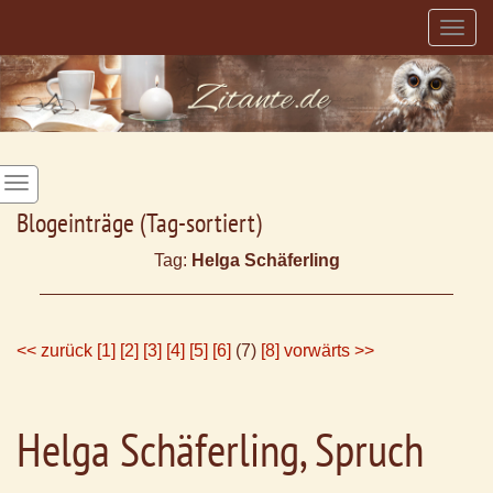
Togg
navig
Blogeinträge (Tag-sortiert)
Tag:
Helga Schäferling
<< zurück
[1]
[2]
[3]
[4]
[5]
[6]
(7)
[8]
vorwärts >>
Helga Schäferling, Spruch