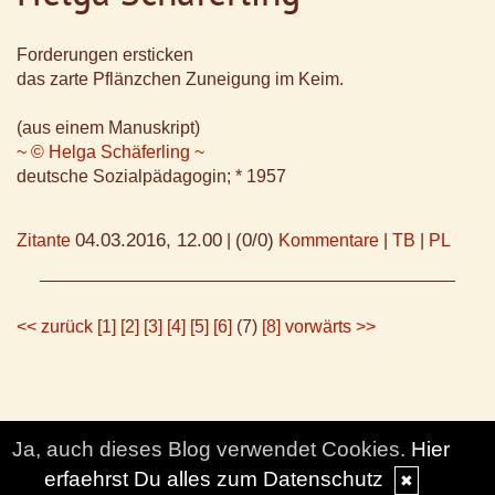
Forderungen ersticken
das zarte Pflänzchen Zuneigung im Keim.
(aus einem Manuskript)
~ © Helga Schäferling ~
deutsche Sozialpädagogin; * 1957
04.03.2016, 12.00
(0/0)
Zitante
|
Kommentare
|
TB
|
PL
<< zurück
[1]
[2]
[3]
[4]
[5]
[6]
(7)
[8]
vorwärts >>
Ja, auch dieses Blog verwendet Cookies.
Hier
erfaehrst Du alles zum Datenschutz
✖
© DesignBlog V5 powered by BlueLionWebdesign.de