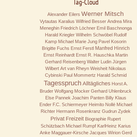
Tag-Cloud
Werner Mitsch
Alexander Eilers
Vytautas Karalius
Wilfried Besser
Andrea Mira
Meneghin
Friedrich Löchner
Emil Baschnonga
Harald Kriegler
Wilhelm Schwöbel
Rudolf
Kamp
Michael Marie Jung
Pavel Kosorin
Brigitte Fuchs
Ernst Ferstl
Manfred Hinrich
Ernst Reinhardt
Ernst R. Hauschka
Martin
Gerhard Reisenberg
Walter Ludin
Jürgen
Wilbert
Art van Rheyn
Weisheit
Nikolaus
Cybinski
Paul Mommertz
Harald Schmid
Tagesspruch
Alltägliches
Horst A.
Bruder
Wolfgang Mocker
Gerhard Uhlenbruck
Else Pannek
Joachim Panten
Billy
Klaus
Ender
F.C. Schiermeyer
Heimito Nollé
Michael
Richter
Hermann Rosenkranz
Gudrun Zydek
Privat
Freizeit
Biographie
Rupert
Schützbach
Michael Rumpf
KarlHeinz Karius
Anke Maggauer-Kirsche
Jacques Wirion
Gerd