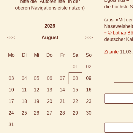
Egoismus –
bitte die "Autorenliste" in der
die höchste S
oberen Navigationsleiste nutzen)
(aus: »Mit de
2026
Naseweisheit
~ © Lothar Bö
<<<
August
>>>
deutscher Kab
Zitante
11.03.
Mo
Di
Mi
Do
Fr
Sa
So
01
02
03
04
05
06
07
08
09
10
11
12
13
14
15
16
17
18
19
20
21
22
23
24
25
26
27
28
29
30
31