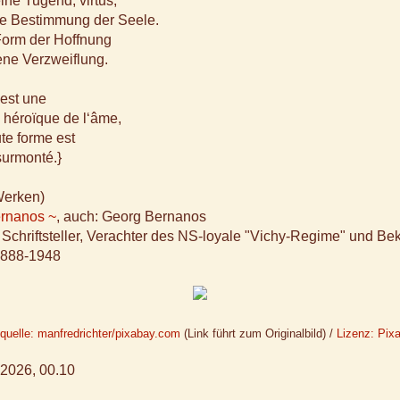
ine Tugend, virtus,
he Bestimmung der Seele.
Form der Hoffnung
ene Verzweiflung.
est une
 héroïque de l‘âme,
ute forme est
surmonté.}
Werken)
rnanos ~
, auch: Georg Bernanos
 Schriftsteller, Verachter des NS-loyale "Vichy-Regime" und Be
1888-1948
dquelle: manfredrichter/pixabay.com
(Link führt zum Originalbild) /
Lizenz: Pix
2026, 00.10