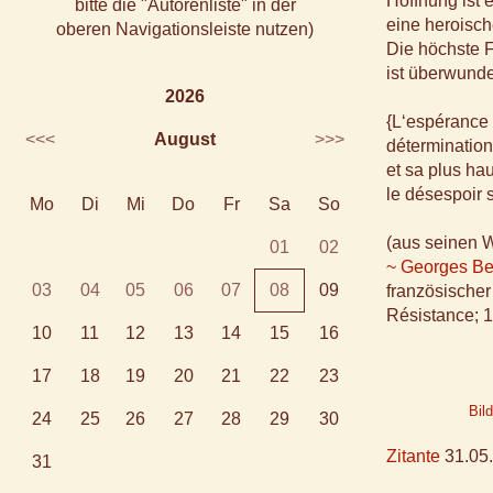
Hoffnung ist e
bitte die "Autorenliste" in der
eine heroisc
oberen Navigationsleiste nutzen)
Die höchste 
ist überwund
2026
{L‘espérance 
<<<
August
>>>
détermination
et sa plus ha
le désespoir 
Mo
Di
Mi
Do
Fr
Sa
So
(aus seinen 
01
02
~ Georges Be
03
04
05
06
07
08
09
französischer
Résistance; 
10
11
12
13
14
15
16
17
18
19
20
21
22
23
Bil
24
25
26
27
28
29
30
Zitante
31.05.
31