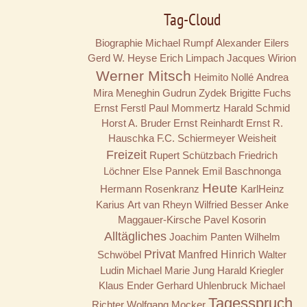
Tag-Cloud
Biographie
Michael Rumpf
Alexander Eilers
Gerd W. Heyse
Erich Limpach
Jacques Wirion
Werner Mitsch
Heimito Nollé
Andrea
Mira Meneghin
Gudrun Zydek
Brigitte Fuchs
Ernst Ferstl
Paul Mommertz
Harald Schmid
Horst A. Bruder
Ernst Reinhardt
Ernst R.
Hauschka
F.C. Schiermeyer
Weisheit
Freizeit
Rupert Schützbach
Friedrich
Löchner
Else Pannek
Emil Baschnonga
Heute
Hermann Rosenkranz
KarlHeinz
Karius
Art van Rheyn
Wilfried Besser
Anke
Maggauer-Kirsche
Pavel Kosorin
Alltägliches
Joachim Panten
Wilhelm
Privat
Schwöbel
Manfred Hinrich
Walter
Ludin
Michael Marie Jung
Harald Kriegler
Klaus Ender
Gerhard Uhlenbruck
Michael
Tagesspruch
Richter
Wolfgang Mocker