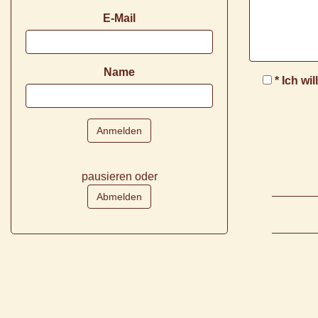
E-Mail
Name
* Ich wi
pausieren oder