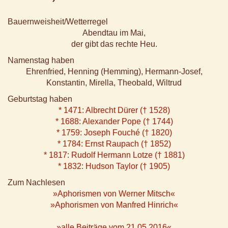
Bauernweisheit/Wetterregel
Abendtau im Mai,
der gibt das rechte Heu.
Namenstag haben
Ehrenfried, Henning (Hemming), Hermann-Josef,
Konstantin, Mirella, Theobald, Wiltrud
Geburtstag haben
* 1471: Albrecht Dürer († 1528)
* 1688: Alexander Pope († 1744)
* 1759: Joseph Fouché († 1820)
* 1784: Ernst Raupach († 1852)
* 1817: Rudolf Hermann Lotze († 1881)
* 1832: Hudson Taylor († 1905)
Zum Nachlesen
»Aphorismen von Werner Mitsch«
»Aphorismen von Manfred Hinrich«
»alle Beiträge vom 21.05.2016«