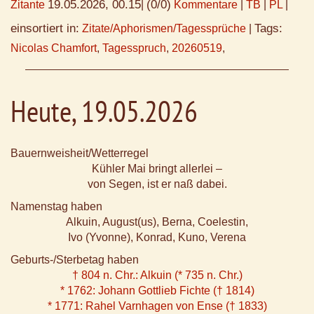
19.05.2026, 00.15
(0/0)
Zitante
|
Kommentare
|
TB
|
PL
|
einsortiert in:
Tags:
Zitate/Aphorismen/Tagessprüche
|
Nicolas Chamfort
,
Tagesspruch
,
20260519
,
Heute, 19.05.2026
Bauernweisheit/Wetterregel
Kühler Mai bringt allerlei –
von Segen, ist er naß dabei.
Namenstag haben
Alkuin, August(us), Berna, Coelestin,
Ivo (Yvonne), Konrad, Kuno, Verena
Geburts-/Sterbetag haben
† 804 n. Chr.: Alkuin (* 735 n. Chr.)
* 1762: Johann Gottlieb Fichte († 1814)
* 1771: Rahel Varnhagen von Ense († 1833)