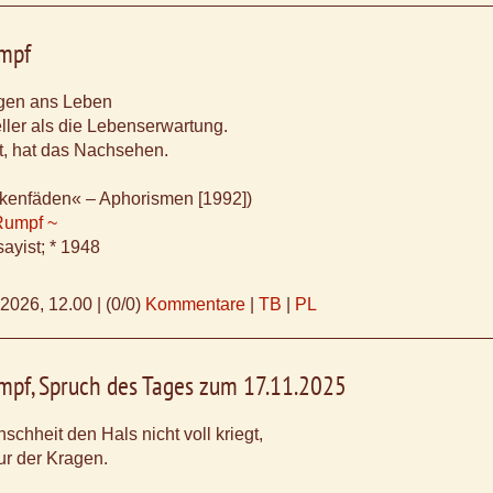
mpf
gen ans Leben
ller als die Lebenserwartung.
t, hat das Nachsehen.
kenfäden« – Aphorismen [1992])
Rumpf ~
ayist; * 1948
.2026, 12.00
|
(0/0)
Kommentare
|
TB
|
PL
mpf, Spruch des Tages zum 17.11.2025
chheit den Hals nicht voll kriegt,
tur der Kragen.