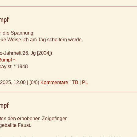
mpf
 die Spannung,
eue Weise ich am Tag scheitern werde.
-Jahrheft 26. Jg [2004])
Rumpf ~
ayist; * 1948
.2025, 12.00
|
(0/0)
Kommentare
|
TB
|
PL
mpf
ten den erhobenen Zeigefinger,
 geballte Faust.