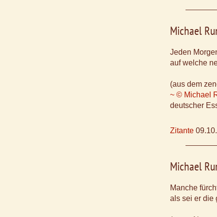
Michael Ru
Jeden Morgen
auf welche n
(aus dem zeno
~ © Michael 
deutscher Ess
Zitante
09.10
Michael Ru
Manche fürch
als sei er die