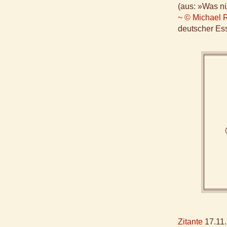
(aus: »Was n
~ © Michael 
deutscher Ess
Zitante
17.11