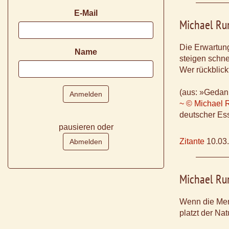
E-Mail
Michael Ru
Die Erwartun
Name
steigen schne
Wer rückblick
(aus: »Gedan
~ © Michael 
deutscher Ess
pausieren oder
Zitante
10.03
Michael Ru
Wenn die Mens
platzt der Na