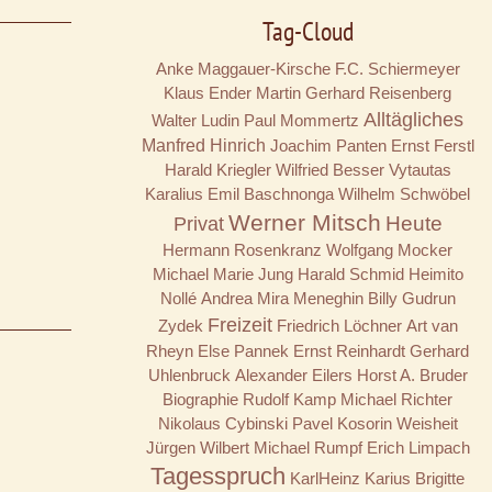
Tag-Cloud
Anke Maggauer-Kirsche
F.C. Schiermeyer
Klaus Ender
Martin Gerhard Reisenberg
Alltägliches
Walter Ludin
Paul Mommertz
Manfred Hinrich
Joachim Panten
Ernst Ferstl
Harald Kriegler
Wilfried Besser
Vytautas
Karalius
Emil Baschnonga
Wilhelm Schwöbel
Werner Mitsch
Privat
Heute
Hermann Rosenkranz
Wolfgang Mocker
Michael Marie Jung
Harald Schmid
Heimito
Nollé
Andrea Mira Meneghin
Billy
Gudrun
Freizeit
Zydek
Friedrich Löchner
Art van
Rheyn
Else Pannek
Ernst Reinhardt
Gerhard
Uhlenbruck
Alexander Eilers
Horst A. Bruder
Biographie
Rudolf Kamp
Michael Richter
Nikolaus Cybinski
Pavel Kosorin
Weisheit
Jürgen Wilbert
Michael Rumpf
Erich Limpach
Tagesspruch
KarlHeinz Karius
Brigitte