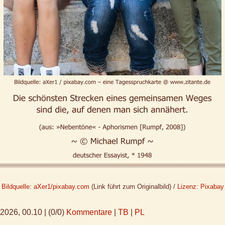
Bildquelle: aXer1/pixabay.com
(Link führt zum Originalbild) /
Lizenz: Pixabay
.2026, 00.10
|
(0/0)
Kommentare
|
TB
|
PL