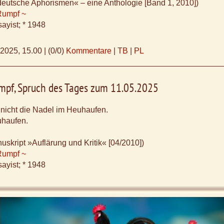
deutsche Aphorismen« – eine Anthologie [Band 1, 2010])
Rumpf ~
ayist; * 1948
.2025, 15.00
|
(0/0)
Kommentare
|
TB
|
PL
mpf, Spruch des Tages zum 11.05.2025
 nicht die Nadel im Heuhaufen.
uhaufen.
skript »Auflärung und Kritik« [04/2010])
Rumpf ~
ayist; * 1948