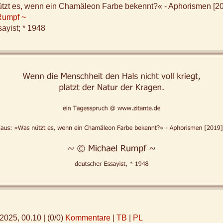
ützt es, wenn ein Chamäleon Farbe bekennt?« - Aphorismen [20
Rumpf ~
ayist; * 1948
.2025, 00.10
|
(0/0)
Kommentare
|
TB
|
PL