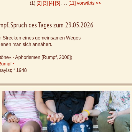
(1)
[2]
[3]
[4]
[5]
. . .
[11]
vorwärts >>
mpf, Spruch des Tages zum 29.05.2026
n Strecken eines gemeinsamen Weges
 denen man sich annähert.
töne« - Aphorismen [Rumpf, 2008])
Rumpf ~
ayist; * 1948