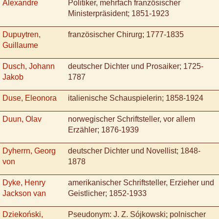
Alexandre
Politiker, mehrfach französischer
Ministerpräsident; 1851-1923
Dupuytren,
französischer Chirurg; 1777-1835
Guillaume
Dusch, Johann
deutscher Dichter und Prosaiker; 1725-
Jakob
1787
Duse, Eleonora
italienische Schauspielerin; 1858-1924
Duun, Olav
norwegischer Schriftsteller, vor allem
Erzähler; 1876-1939
Dyherrn, Georg
deutscher Dichter und Novellist; 1848-
von
1878
Dyke, Henry
amerikanischer Schriftsteller, Erzieher und
Jackson van
Geistlicher; 1852-1933
Dziekoński,
Pseudonym: J. Z. Sójkowski; polnischer