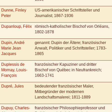
Dunne, Finley
US-amerikanischer Schriftsteller und
Peter
Journalist; 1867-1936
Dupanloup, Félix
römisch-katholischer Bischof von Orléans,
1802-1878
Dupin, André
genannt: Dupin der Ältere; französischer
Marie Jean
Anwalt, Politiker und Schriftsteller; 1783-
Jacques
1865
Duplessis de
französischer Kapuziner und dritter
Mornay, Louis-
Bischof von Québec in Neufrankreich;
François
1663-1741
Dupré, Jules
bedeutender französischer Maler,
Mitbegründer der modernen
Landschaftsmalerei; 1811-1889
Dupuy, Charles-
französischer Philosophieprofessor und