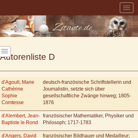
Togg
navig
Autorenliste D
d'Agoult, Marie
deutsch-französische Schriftstellerin und
Cathérine
Journalistin, setzte sich über
Sophie
gesellschaftliche Zwänge hinweg; 1805-
Comtesse
1876
d'Alembert, Jean-
französischer Mathematiker, Physiker und
Baptiste le Rond
Philosoph; 1717-1783
d'Angers, David
französischer Bildhauer und Medailleur;