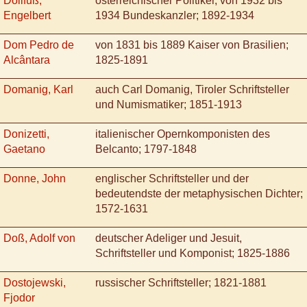
Dollfuß,
österreichischer Politiker, von 1932 bis
Engelbert
1934 Bundeskanzler; 1892-1934
Dom Pedro de
von 1831 bis 1889 Kaiser von Brasilien;
Alcântara
1825-1891
Domanig, Karl
auch Carl Domanig, Tiroler Schriftsteller
und Numismatiker; 1851-1913
Donizetti,
italienischer Opernkomponisten des
Gaetano
Belcanto; 1797-1848
Donne, John
englischer Schriftsteller und der
bedeutendste der metaphysischen Dichter;
1572-1631
Doß, Adolf von
deutscher Adeliger und Jesuit,
Schriftsteller und Komponist; 1825-1886
Dostojewski,
russischer Schriftsteller; 1821-1881
Fjodor