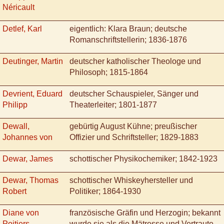
Néricault
Detlef, Karl
eigentlich: Klara Braun; deutsche
Romanschriftstellerin; 1836-1876
Deutinger, Martin
deutscher katholischer Theologe und
Philosoph; 1815-1864
Devrient, Eduard
deutscher Schauspieler, Sänger und
Philipp
Theaterleiter; 1801-1877
Dewall,
gebürtig August Kühne; preußischer
Johannes von
Offizier und Schriftsteller; 1829-1883
Dewar, James
schottischer Physikochemiker; 1842-1923
Dewar, Thomas
schottischer Whiskeyhersteller und
Robert
Politiker; 1864-1930
Diane von
französische Gräfin und Herzogin; bekannt
Poitiers
wurde sie als die Mätresse und Vertraute