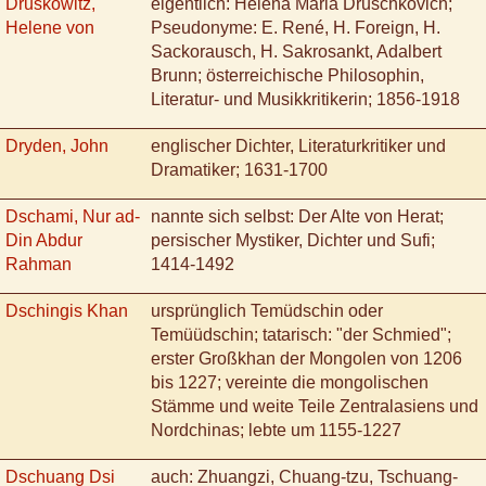
Druskowitz,
eigentlich: Helena Maria Druschkovich;
Helene von
Pseudonyme: E. René, H. Foreign, H.
Sackorausch, H. Sakrosankt, Adalbert
Brunn; österreichische Philosophin,
Literatur- und Musikkritikerin; 1856-1918
Dryden, John
englischer Dichter, Literaturkritiker und
Dramatiker; 1631-1700
Dschami, Nur ad-
nannte sich selbst: Der Alte von Herat;
Din Abdur
persischer Mystiker, Dichter und Sufi;
Rahman
1414-1492
Dschingis Khan
ursprünglich Temüdschin oder
Temüüdschin; tatarisch: "der Schmied";
erster Großkhan der Mongolen von 1206
bis 1227; vereinte die mongolischen
Stämme und weite Teile Zentralasiens und
Nordchinas; lebte um 1155-1227
Dschuang Dsi
auch: Zhuangzi, Chuang-tzu, Tschuang-