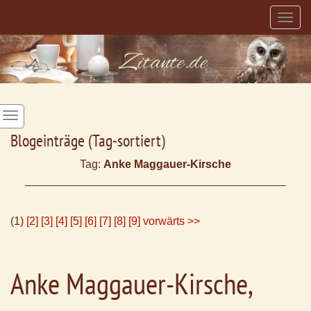
Togg
navig
Blogeinträge (Tag-sortiert)
Tag:
Anke Maggauer-Kirsche
(1)
[2]
[3]
[4]
[5]
[6]
[7]
[8]
[9]
vorwärts >>
Anke Maggauer-Kirsche,