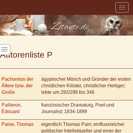
Togg
navig
Autorenliste P
Pachomios der
ägyptischer Mönch und Gründer der ersten
Ältere bzw. der
christlichen Klöster, christlicher Heiliger;
Große
lebte um 292/298 bis 346
Pailleron,
französischer Dramaturg, Poet und
Édouard
Journalist; 1834-1899
Paine, Thomas
eigentlich Thomas Pain; einflussreicher
politischer Intellektueller und einer der