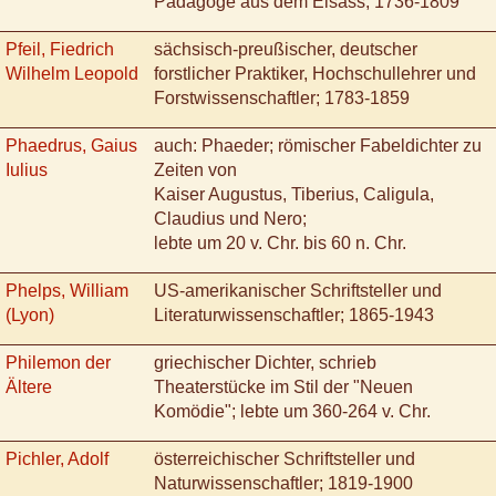
Pädagoge aus dem Elsass; 1736-1809
Pfeil, Fiedrich
sächsisch-preußischer, deutscher
Wilhelm Leopold
forstlicher Praktiker, Hochschullehrer und
Forstwissenschaftler; 1783-1859
Phaedrus, Gaius
auch: Phaeder; römischer Fabeldichter zu
Iulius
Zeiten von
Kaiser Augustus, Tiberius, Caligula,
Claudius und Nero;
lebte um 20 v. Chr. bis 60 n. Chr.
Phelps, William
US-amerikanischer Schriftsteller und
(Lyon)
Literaturwissenschaftler; 1865-1943
Philemon der
griechischer Dichter, schrieb
Ältere
Theaterstücke im Stil der "Neuen
Komödie"; lebte um 360-264 v. Chr.
Pichler, Adolf
österreichischer Schriftsteller und
Naturwissenschaftler; 1819-1900