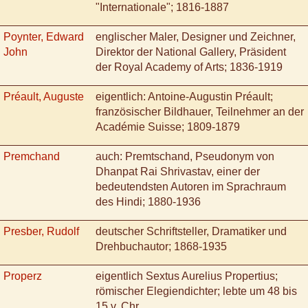
"Internationale"; 1816-1887
Poynter, Edward
englischer Maler, Designer und Zeichner,
John
Direktor der National Gallery, Präsident
der Royal Academy of Arts; 1836-1919
Préault, Auguste
eigentlich: Antoine-Augustin Préault;
französischer Bildhauer, Teilnehmer an der
Académie Suisse; 1809-1879
Premchand
auch: Premtschand, Pseudonym von
Dhanpat Rai Shrivastav, einer der
bedeutendsten Autoren im Sprachraum
des Hindi; 1880-1936
Presber, Rudolf
deutscher Schriftsteller, Dramatiker und
Drehbuchautor; 1868-1935
Properz
eigentlich Sextus Aurelius Propertius;
römischer Elegiendichter; lebte um 48 bis
15 v. Chr.