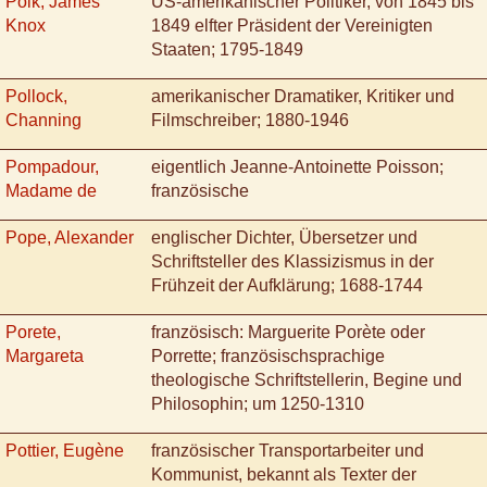
Polk, James
US-amerikanischer Politiker, von 1845 bis
Knox
1849 elfter Präsident der Vereinigten
Staaten; 1795-1849
Pollock,
amerikanischer Dramatiker, Kritiker und
Channing
Filmschreiber; 1880-1946
Pompadour,
eigentlich Jeanne-Antoinette Poisson;
Madame de
französische
Pope, Alexander
englischer Dichter, Übersetzer und
Schriftsteller des Klassizismus in der
Frühzeit der Aufklärung; 1688-1744
Porete,
französisch: Marguerite Porète oder
Margareta
Porrette; französischsprachige
theologische Schriftstellerin, Begine und
Philosophin; um 1250-1310
Pottier, Eugène
französischer Transportarbeiter und
Kommunist, bekannt als Texter der