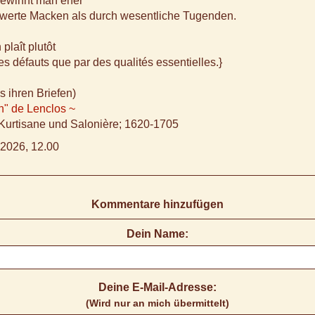
gewinnt man eher
swerte Macken als durch wesentliche Tugenden.
plaît plutôt
es défauts que par des qualités essentielles.}
s ihren Briefen)
n" de Lenclos ~
 Kurtisane und Salonière; 1620-1705
2026, 12.00
Kommentare hinzufügen
Dein Name:
Deine E-Mail-Adresse:
(Wird nur an mich übermittelt)