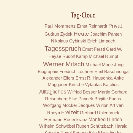
Tag-Cloud
Privat
Paul Mommertz
Ernst Reinhardt
Heute
Gudrun Zydek
Joachim Panten
Nikolaus Cybinski
Erich Limpach
Tagesspruch
Ernst Ferstl
Gerd W.
Heyse
Rudolf Kamp
Michael Rumpf
Werner Mitsch
Michael Marie Jung
Biographie
Friedrich Löchner
Emil Baschnonga
Alexander Eilers
Ernst R. Hauschka
Anke
Maggauer-Kirsche
Vytautas Karalius
Alltägliches
Wilfried Besser
Martin Gerhard
Reisenberg
Else Pannek
Brigitte Fuchs
Wolfgang Mocker
Jacques Wirion
Art van
Freizeit
Rheyn
Gerhard Uhlenbruck
Hermann Rosenkranz
Manfred Hinrich
Wilhelm Schwöbel
Rupert Schützbach
Harald
Kriegler
Pavel Kosorin
Billy
Klaus Ender