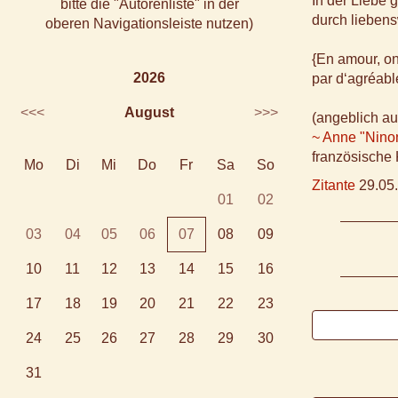
In der Liebe 
bitte die "Autorenliste" in der
durch lieben
oberen Navigationsleiste nutzen)
{En amour, on 
2026
par d‘agréabl
<<<
August
>>>
(angeblich au
~ Anne "Nino
französische
Mo
Di
Mi
Do
Fr
Sa
So
Zitante
29.05.
01
02
03
04
05
06
07
08
09
10
11
12
13
14
15
16
17
18
19
20
21
22
23
24
25
26
27
28
29
30
31