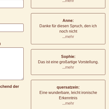
...
mehr
Anne:
Danke für diesen Spruch, den ich
noch nicht
...
mehr
)
Sophie:
Das ist eine großartige Vorstellung.
...
mehr
rechend der
quersatzein:
Eine wunderbare, leicht ironische
Erkenntnis
...
mehr