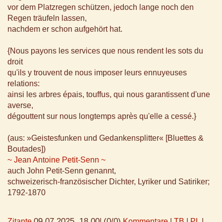
vor dem Platzregen schützen, jedoch lange noch den
Regen träufeln lassen,
nachdem er schon aufgehört hat.
{Nous payons les services que nous rendent les sots du
droit
qu'ils y trouvent de nous imposer leurs ennuyeuses
relations:
ainsi les arbres épais, touffus, qui nous garantissent d'une
averse,
dégouttent sur nous longtemps après qu'elle a cessé.}
(aus: »Geistesfunken und Gedankensplitter« [Bluettes &
Boutades])
~ Jean Antoine Petit-Senn ~
auch John Petit-Senn genannt,
schweizerisch-französischer Dichter, Lyriker und Satiriker;
1792-1870
09.07.2025, 18.00
(0/0)
Zitante
|
Kommentare
|
TB
|
PL
|