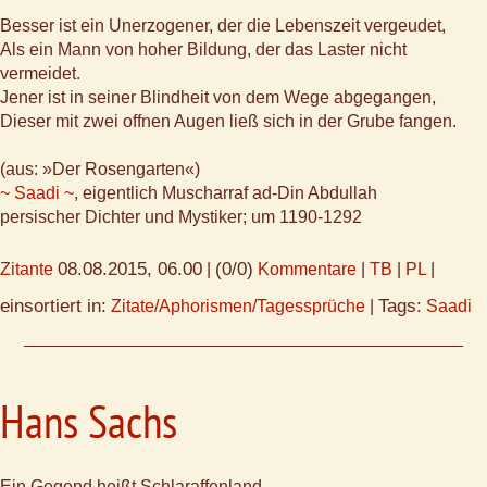
Besser ist ein Unerzogener, der die Lebenszeit vergeudet,
Als ein Mann von hoher Bildung, der das Laster nicht
vermeidet.
Jener ist in seiner Blindheit von dem Wege abgegangen,
Dieser mit zwei offnen Augen ließ sich in der Grube fangen.
(aus: »Der Rosengarten«)
~ Saadi ~
, eigentlich Muscharraf ad-Din Abdullah
persischer Dichter und Mystiker; um 1190-1292
08.08.2015, 06.00
(0/0)
Zitante
|
Kommentare
|
TB
|
PL
|
einsortiert in:
Tags:
Zitate/Aphorismen/Tagessprüche
|
Saadi
Hans Sachs
Ein Gegend heißt Schlaraffenland,