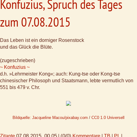
Konfuzius, Spruch des Tages
zum 07.08.2015
Das Leben ist ein dorniger Rosenstock
und das Glück die Blüte.
(zugeschrieben)
~ Konfuzius ~
d.h. »Lehrmeister Kong«; auch: Kung-tse oder Kong-tse
chinesischer Philosoph und Staatsmann, lebte vermutlich von
551 bis 479 v. Chr.
Bildquelle: Jacqueline Macou/pixabay.com
/
CC0 1.0 Universell
07.08.2015, 00.05
(0/0)
Zitante
|
Kommentare
|
TB
|
PL
|