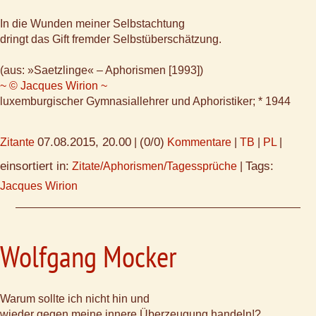
In die Wunden meiner Selbstachtung
dringt das Gift fremder Selbstüberschätzung.
(aus: »Saetzlinge« – Aphorismen [1993])
~ © Jacques Wirion ~
luxemburgischer Gymnasiallehrer und Aphoristiker; * 1944
07.08.2015, 20.00
(0/0)
Zitante
|
Kommentare
|
TB
|
PL
|
einsortiert in:
Tags:
Zitate/Aphorismen/Tagessprüche
|
Jacques Wirion
Wolfgang Mocker
Warum sollte ich nicht hin und
wieder gegen meine innere Überzeugung handeln!?