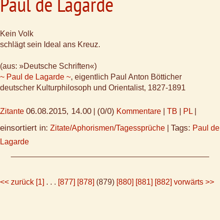
Paul de Lagarde
Kein Volk
schlägt sein Ideal ans Kreuz.
(aus: »Deutsche Schriften«)
~ Paul de Lagarde ~
, eigentlich Paul Anton Bötticher
deutscher Kulturphilosoph und Orientalist, 1827-1891
06.08.2015, 14.00
(0/0)
Zitante
|
Kommentare
|
TB
|
PL
|
einsortiert in:
Tags:
Zitate/Aphorismen/Tagessprüche
|
Paul de
Lagarde
<< zurück
[1]
. . .
[877]
[878]
(879)
[880]
[881]
[882]
vorwärts >>