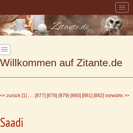
Togg
navig
Willkommen auf Zitante.de
<< zurück
[1]
. . .
[877]
[878]
(879)
[880]
[881]
[882]
vorwärts >>
Saadi