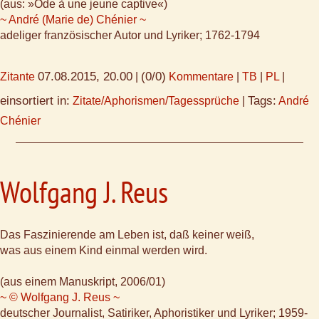
(aus: »Ode à une jeune captive«)
~ André (Marie de) Chénier ~
adeliger französischer Autor und Lyriker; 1762-1794
07.08.2015, 20.00
(0/0)
Zitante
|
Kommentare
|
TB
|
PL
|
einsortiert in:
Tags:
Zitate/Aphorismen/Tagessprüche
|
André
Chénier
Wolfgang J. Reus
Das Faszinierende am Leben ist, daß keiner weiß,
was aus einem Kind einmal werden wird.
(aus einem Manuskript, 2006/01)
~ © Wolfgang J. Reus ~
deutscher Journalist, Satiriker, Aphoristiker und Lyriker; 1959-