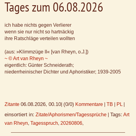
Tages zum 06.08.2026
ich habe nichts gegen Verlierer
wenn sie nur nicht so hartnäckig
ihre Ratschläge verteilen wollten
(aus: »Klimmzüge II« [van Rheyn, o.J.])
~ © Art van Rheyn ~
eigentlich: Günter Schneiderath;
niederrheinischer Dichter und Aphoristiker; 1939-2005
06.08.2026, 00.10
(0/0)
Zitante
|
Kommentare
|
TB
|
PL
|
einsortiert in:
Tags:
Zitate/Aphorismen/Tagessprüche
|
Art
van Rheyn
,
Tagesspruch
,
20260806
,