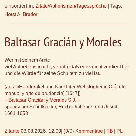
einsortiert in:
Tags:
Zitate/Aphorismen/Tagessprüche
|
Horst A. Bruder
Baltasar Gracián y Morales
Wer mit seinem Amte
viel Aufhebens macht, verräth, daß er es nicht verdient hat
und die Würde für seine Schultern zu viel ist.
(aus: »Handorakel und Kunst der Weltklugheit« [Oráculo
manual y arte de prudencia] [1647])
~ Baltasar Gracián y Morales S.J. ~
spanischer Schriftsteller, Hochschullehrer und Jesuit;
1601-1658
03.08.2026, 12.00
(0/0)
Zitante
|
Kommentare
|
TB
|
PL
|