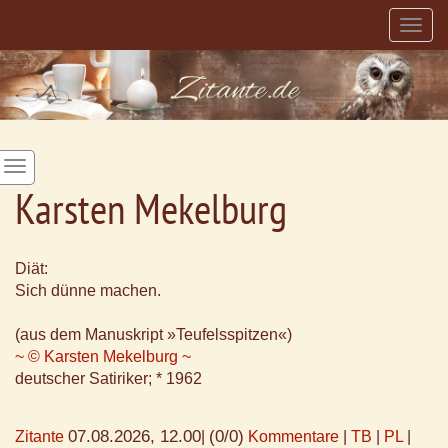
Togg
navig
Karsten Mekelburg
Diät:
Sich dünne machen.
(aus dem Manuskript »Teufelsspitzen«)
~ © Karsten Mekelburg ~
deutscher Satiriker; * 1962
07.08.2026, 12.00
(0/0)
Zitante
|
Kommentare
|
TB
|
PL
|