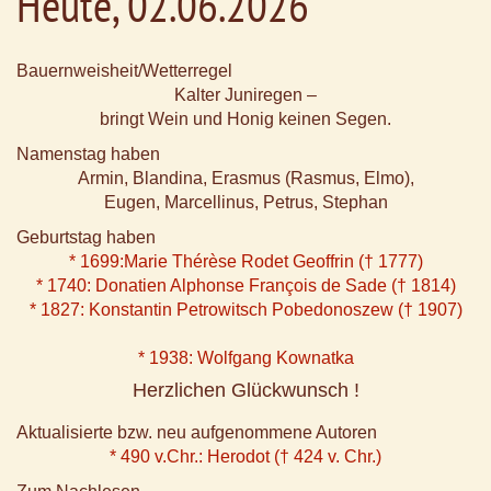
Heute, 02.06.2026
Bauernweisheit/Wetterregel
Kalter Juniregen –
bringt Wein und Honig keinen Segen.
Namenstag haben
Armin, Blandina, Erasmus (Rasmus, Elmo),
Eugen, Marcellinus, Petrus, Stephan
Geburtstag haben
* 1699:Marie Thérèse Rodet Geoffrin († 1777)
* 1740: Donatien Alphonse François de Sade († 1814)
* 1827: Konstantin Petrowitsch Pobedonoszew († 1907)
* 1938: Wolfgang Kownatka
Herzlichen Glückwunsch !
Aktualisierte bzw. neu aufgenommene Autoren
* 490 v.Chr.: Herodot († 424 v. Chr.)