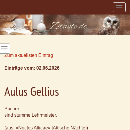
Togg
navig
Zum aktuellsten Eintrag
Einträge vom: 02.06.2026
Aulus Gellius
Bücher
sind stumme Lehrmeister.
(aus: »Noctes Atticae« [Attische Nächte])