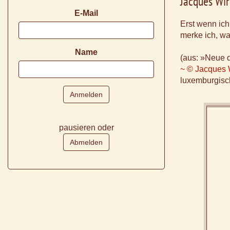
Jacques Wir
E-Mail
Erst wenn ich
merke ich, was
Name
(aus: »Neue 
~ © Jacques 
luxemburgisch
pausieren oder