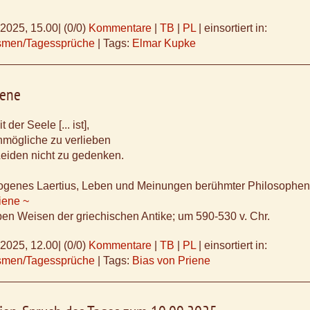
.2025, 15.00
|
(0/0)
Kommentare
|
TB
|
PL
|
einsortiert in:
ismen/Tagessprüche
|
Tags:
Elmar Kupke
iene
der Seele [... ist],
nmögliche zu verlieben
eiden nicht zu gedenken.
»Diogenes Laertius, Leben und Meinungen berühmter Philosophen
iene ~
ben Weisen der griechischen Antike; um 590-530 v. Chr.
.2025, 12.00
|
(0/0)
Kommentare
|
TB
|
PL
|
einsortiert in:
ismen/Tagessprüche
|
Tags:
Bias von Priene