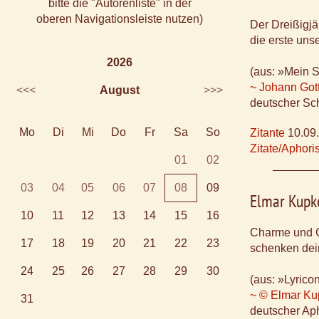
bitte die "Autorenliste" in der
oberen Navigationsleiste nutzen)
Der Dreißigjä
die erste uns
2026
(aus: »Mein 
~ Johann Got
<<<
August
>>>
deutscher Sch
Mo
Di
Mi
Do
Fr
Sa
So
Zitante
10.09
Zitate/Aphor
01
02
03
04
05
06
07
08
09
Elmar Kupk
10
11
12
13
14
15
16
Charme und G
17
18
19
20
21
22
23
schenken dei
24
25
26
27
28
29
30
(aus: »Lyrico
~ © Elmar Ku
31
deutscher Ap