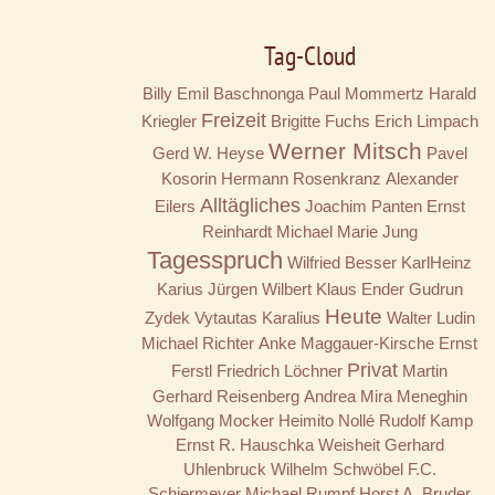
Tag-Cloud
Billy
Emil Baschnonga
Paul Mommertz
Harald
Freizeit
Kriegler
Brigitte Fuchs
Erich Limpach
Werner Mitsch
Gerd W. Heyse
Pavel
Kosorin
Hermann Rosenkranz
Alexander
Alltägliches
Eilers
Joachim Panten
Ernst
Reinhardt
Michael Marie Jung
Tagesspruch
Wilfried Besser
KarlHeinz
Karius
Jürgen Wilbert
Klaus Ender
Gudrun
Heute
Zydek
Vytautas Karalius
Walter Ludin
Michael Richter
Anke Maggauer-Kirsche
Ernst
Privat
Ferstl
Friedrich Löchner
Martin
Gerhard Reisenberg
Andrea Mira Meneghin
Wolfgang Mocker
Heimito Nollé
Rudolf Kamp
Ernst R. Hauschka
Weisheit
Gerhard
Uhlenbruck
Wilhelm Schwöbel
F.C.
Schiermeyer
Michael Rumpf
Horst A. Bruder