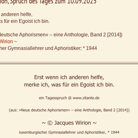
ion, Spruch des Tages zum 10.09.2025
 anderen helfe,
 für ein Egoist ich bin.
deutsche Aphorismen« – eine Anthologie, Band 2 [2014])
Wirion ~
er Gymnasiallehrer und Aphoristiker; * 1944