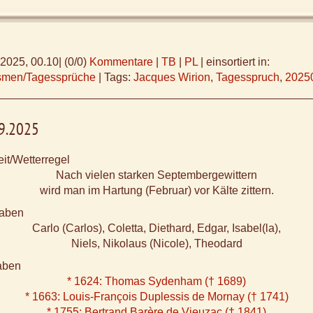
.2025, 00.10
|
(0/0)
Kommentare
|
TB
|
PL
|
einsortiert in:
ismen/Tagessprüche
|
Tags:
Jacques Wirion
,
Tagesspruch
,
2025
09.2025
it/Wetterregel
Nach vielen starken Septembergewittern
wird man im Hartung (Februar) vor Kälte zittern.
aben
Carlo (Carlos), Coletta, Diethard, Edgar, Isabel(la),
Niels, Nikolaus (Nicole), Theodard
aben
* 1624: Thomas Sydenham († 1689)
* 1663: Louis-François Duplessis de Mornay († 1741)
* 1755: Bertrand Barère de Vieuzac († 1841)