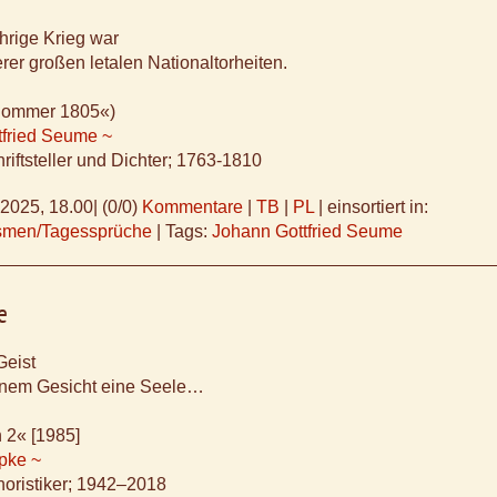
hrige Krieg war
erer großen letalen Nationaltorheiten.
Sommer 1805«)
tfried Seume ~
riftsteller und Dichter; 1763-1810
.2025, 18.00
|
(0/0)
Kommentare
|
TB
|
PL
|
einsortiert in:
ismen/Tagessprüche
|
Tags:
Johann Gottfried Seume
e
eist
nem Gesicht eine Seele…
n 2« [1985]
pke ~
horistiker; 1942–2018