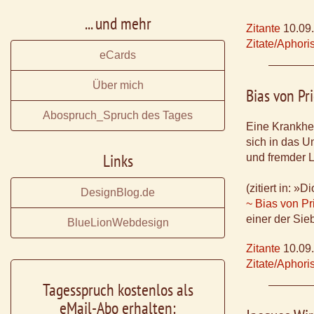
... und mehr
Zitante
10.09
Zitate/Aphor
eCards
Über mich
Bias von Pr
Abospruch_Spruch des Tages
Eine Krankheit 
sich in das U
Links
und fremder L
(zitiert in: 
DesignBlog.de
~ Bias von Pr
einer der Sie
BlueLionWebdesign
Zitante
10.09
Zitate/Aphor
Tagesspruch kostenlos als
eMail-Abo erhalten: