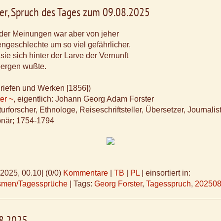
er, Spruch des Tages zum 09.08.2025
 der Meinungen war aber von jeher
geschlechte um so viel gefährlicher,
 sie sich hinter der Larve der Vernunft
bergen wußte.
riefen und Werken [1856])
er ~
, eigentlich: Johann Georg Adam Forster
rforscher, Ethnologe, Reiseschriftsteller, Übersetzer, Journalis
onär; 1754-1794
.2025, 00.10
|
(0/0)
Kommentare
|
TB
|
PL
|
einsortiert in:
ismen/Tagessprüche
|
Tags:
Georg Forster
,
Tagesspruch
,
20250
08.2025