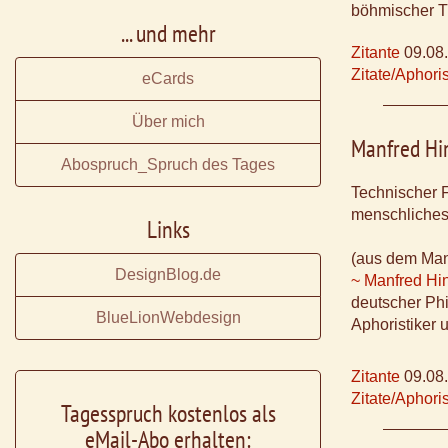
böhmischer Th
... und mehr
Zitante
09.08
Zitate/Aphor
eCards
Über mich
Manfred Hi
Abospruch_Spruch des Tages
Technischer F
menschliches
Links
(aus dem Man
DesignBlog.de
~ Manfred Hi
deutscher Phi
BlueLionWebdesign
Aphoristiker 
Zitante
09.08
Zitate/Aphor
Tagesspruch kostenlos als
eMail-Abo erhalten: