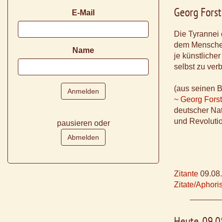
Georg Forst
E-Mail
Die Tyrannei
dem Menschen
Name
je künstlicher
selbst zu ver
(aus seinen B
~ Georg Forst
deutscher Natu
und Revoluti
pausieren oder
Zitante
09.08
Zitate/Aphor
Heute, 09.