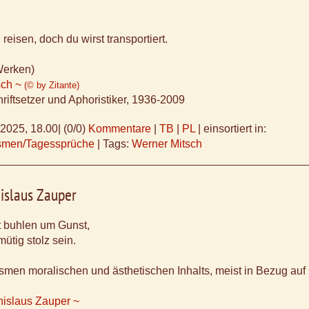
reisen, doch du wirst transportiert.
Werken)
sch ~
(© by Zitante)
riftsetzer und Aphoristiker, 1936-2009
.2025, 18.00
|
(0/0)
Kommentare
|
TB
|
PL
|
einsortiert in:
ismen/Tagessprüche
|
Tags:
Werner Mitsch
islaus Zauper
t buhlen um Gunst,
ütig stolz sein.
smen moralischen und ästhetischen Inhalts, meist in Bezug au
nislaus Zauper ~