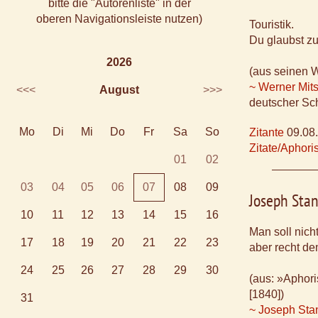
bitte die "Autorenliste" in der
oberen Navigationsleiste nutzen)
Touristik.
Du glaubst zu 
2026
(aus seinen 
~ Werner Mit
<<<
August
>>>
deutscher Sch
Mo
Di
Mi
Do
Fr
Sa
So
Zitante
09.08
Zitate/Aphor
01
02
03
04
05
06
07
08
09
Joseph Stan
10
11
12
13
14
15
16
Man soll nich
17
18
19
20
21
22
23
aber recht dem
24
25
26
27
28
29
30
(aus: »Aphori
[1840])
31
~ Joseph Sta