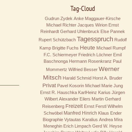
Tag-Cloud
Gudrun Zydek
Anke Maggauer-Kirsche
Michael Richter
Jacques Wirion
Ernst
Reinhardt
Gerhard Uhlenbruck
Else Pannek
Tagesspruch
Rupert Schützbach
Rudolf
Heute
Kamp
Brigitte Fuchs
Michael Rumpf
F.C. Schiermeyer
Friedrich Löchner
Emil
Baschnonga
Hermann Rosenkranz
Paul
Werner
Mommertz
Wilfried Besser
Mitsch
Harald Schmid
Horst A. Bruder
Privat
Pavel Kosorin
Michael Marie Jung
Ernst R. Hauschka
KarlHeinz Karius
Jürgen
Wilbert
Alexander Eilers
Martin Gerhard
Freizeit
Reisenberg
Ernst Ferstl
Wilhelm
Schwöbel
Manfred Hinrich
Klaus Ender
Biographie
Vytautas Karalius
Andrea Mira
Meneghin
Erich Limpach
Gerd W. Heyse