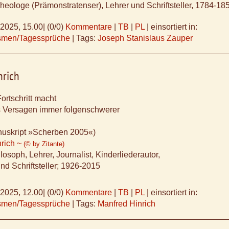
eologe (Prämonstratenser), Lehrer und Schriftsteller, 1784-18
.2025, 15.00
|
(0/0)
Kommentare
|
TB
|
PL
|
einsortiert in:
ismen/Tagessprüche
|
Tags:
Joseph Stanislaus Zauper
nrich
ortschritt macht
 Versagen immer folgenschwerer
uskript »Scherben 2005«)
nrich ~
(© by Zitante)
losoph, Lehrer, Journalist, Kinderliederautor,
und Schriftsteller; 1926-2015
.2025, 12.00
|
(0/0)
Kommentare
|
TB
|
PL
|
einsortiert in:
ismen/Tagessprüche
|
Tags:
Manfred Hinrich