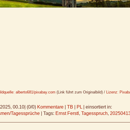
ildquelle: alberto681/pixabay.com
(Link führt zum Originalbild) /
Lizenz: Pixab
.2025, 00.10
|
(0/0)
Kommentare
|
TB
|
PL
|
einsortiert in:
ismen/Tagessprüche
|
Tags:
Ernst Ferstl
,
Tagesspruch
,
2025041