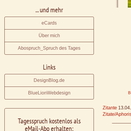
... und mehr
eCards
Über mich
Abospruch_Spruch des Tages
Links
DesignBlog.de
BlueLionWebdesign
B
Zitante
13.04
Zitate/Aphor
Tagesspruch kostenlos als
eMail-Abo erhalten: