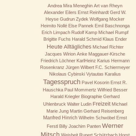
Andrea Mira Meneghin
Art van Rheyn
Alexander Eilers
Ernst Reinhardt
Gerd W.
Heyse
Gudrun Zydek
Wolfgang Mocker
Heimito Nollé
Else Pannek
Emil Baschnonga
Erich Limpach
Rudolf Kamp
Michael Rumpf
Brigitte Fuchs
Harald Schmid
Klaus Ender
Heute
Alltägliches
Michael Richter
Jacques Wirion
Anke Maggauer-Kirsche
Friedrich Löchner
KarlHeinz Karius
Hermann
Rosenkranz
Jürgen Wilbert
F.C. Schiermeyer
Nikolaus Cybinski
Vytautas Karalius
Tagesspruch
Pavel Kosorin
Ernst R.
Hauschka
Paul Mommertz
Wilfried Besser
Harald Kriegler
Biographie
Gerhard
Freizeit
Uhlenbruck
Walter Ludin
Michael
Marie Jung
Martin Gerhard Reisenberg
Manfred Hinrich
Wilhelm Schwöbel
Ernst
Werner
Ferstl
Billy
Joachim Panten
Mitsch
Weisheit
Rupert Schützbach
Horst