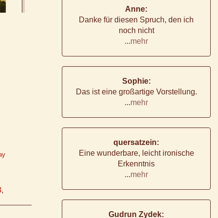
Anne:
Danke für diesen Spruch, den ich
noch nicht
...
mehr
Sophie:
Das ist eine großartige Vorstellung.
...
mehr
quersatzein:
Eine wunderbare, leicht ironische
ay
Erkenntnis
...
mehr
3
,
Gudrun Zydek: