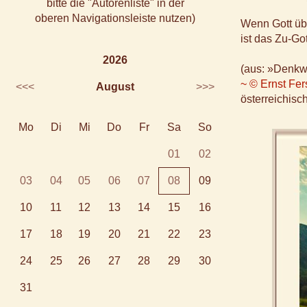
bitte die "Autorenliste" in der
oberen Navigationsleiste nutzen)
Wenn Gott über
ist das Zu-Go
2026
(aus: »Denkw
~ © Ernst Fers
<<<
August
>>>
österreichisch
Mo
Di
Mi
Do
Fr
Sa
So
01
02
03
04
05
06
07
08
09
10
11
12
13
14
15
16
17
18
19
20
21
22
23
24
25
26
27
28
29
30
31