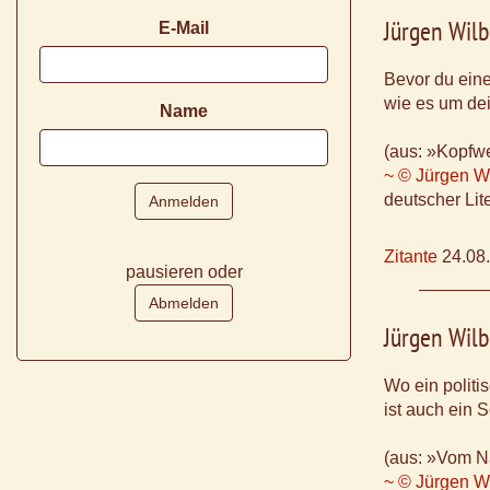
Jürgen Wilb
E-Mail
Bevor du eine 
wie es um dei
Name
(aus: »Kopfw
~ © Jürgen Wi
deutscher Lite
Zitante
24.08
pausieren oder
Jürgen Wilb
Wo ein politis
ist auch ein 
(aus: »Vom N
~ © Jürgen Wi