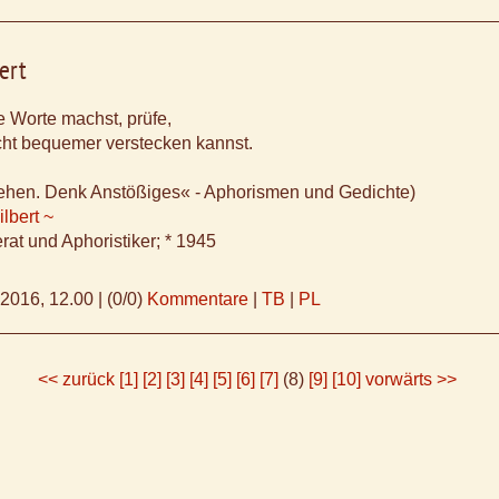
ert
e Worte machst, prüfe,
cht bequemer verstecken kannst.
ehen. Denk Anstößiges« - Aphorismen und Gedichte)
lbert ~
rat und Aphoristiker; * 1945
.2016, 12.00
|
(0/0)
Kommentare
|
TB
|
PL
<< zurück
[1]
[2]
[3]
[4]
[5]
[6]
[7]
(8)
[9]
[10]
vorwärts >>