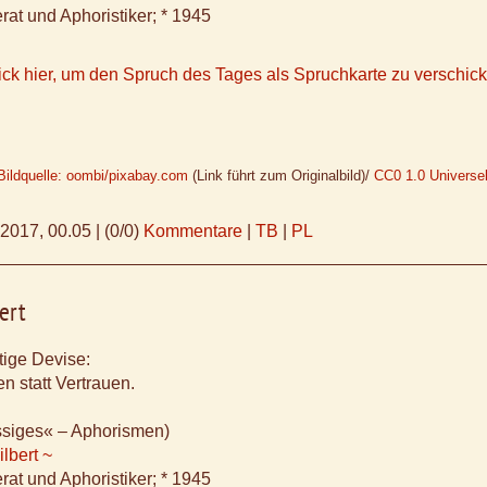
rat und Aphoristiker; * 1945
ick hier, um den Spruch des Tages als Spruchkarte zu verschic
Bildquelle: oombi/pixabay.com
(Link führt zum Originalbild)/
CC0 1.0 Universel
.2017, 00.05
|
(0/0)
Kommentare
|
TB
|
PL
ert
tige Devise:
 statt Vertrauen.
ssiges« – Aphorismen)
lbert ~
rat und Aphoristiker; * 1945