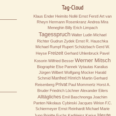
Tag-Cloud
Klaus Ender
Heimito Nollé
Ernst Ferstl
Art van
Rheyn
Hermann Rosenkranz
Andrea Mira
Meneghin
Billy
Erich Limpach
Tagesspruch
Walter Ludin
Michael
Richter
Gudrun Zydek
Ernst R. Hauschka
Michael Rumpf
Rupert Schützbach
Gerd W.
Freizeit
Heyse
Gerhard Uhlenbruck
Pavel
Werner Mitsch
Kosorin
Wilfried Besser
Biographie
Else Pannek
Vytautas Karalius
Jürgen Wilbert
Wolfgang Mocker
Harald
Schmid
Manfred Hinrich
Martin Gerhard
Privat
Reisenberg
Paul Mommertz
Horst A.
Bruder
Friedrich Löchner
Alexander Eilers
Alltägliches
Emil Baschnonga
Joachim
Panten
Nikolaus Cybinski
Jacques Wirion
F.C.
Schiermeyer
Ernst Reinhardt
Michael Marie
Heute
Jung
Brigitte Fuchs
KarlHeinz Karius