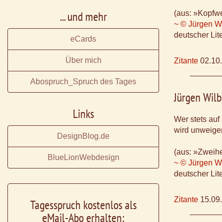
... und mehr
(aus: »Kopfw
~ © Jürgen Wi
deutscher Lite
eCards
Über mich
Zitante
02.10
Abospruch_Spruch des Tages
Jürgen Wilb
Links
Wer stets auf
wird unweiger
DesignBlog.de
(aus: »Zweihe
BlueLionWebdesign
~ © Jürgen Wi
deutscher Lite
Zitante
15.09
Tagesspruch kostenlos als
eMail-Abo erhalten: