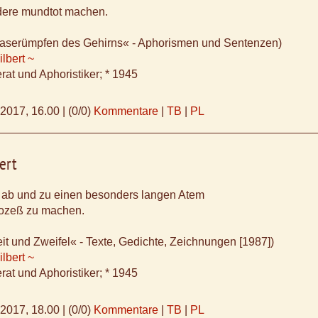
dere mundtot machen.
aserümpfen des Gehirns« - Aphorismen und Sentenzen)
lbert ~
rat und Aphoristiker; * 1945
.2017, 16.00
|
(0/0)
Kommentare
|
TB
|
PL
ert
 ab und zu einen besonders langen Atem
ozeß zu machen.
it und Zweifel« - Texte, Gedichte, Zeichnungen [1987])
lbert ~
rat und Aphoristiker; * 1945
.2017, 18.00
|
(0/0)
Kommentare
|
TB
|
PL