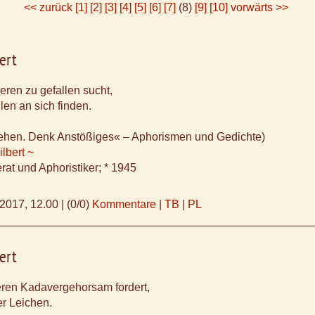
<< zurück
[1]
[2]
[3]
[4]
[5]
[6]
[7]
(8)
[9]
[10]
vorwärts >>
ert
eren zu gefallen sucht,
len an sich finden.
ehen. Denk Anstößiges« – Aphorismen und Gedichte)
lbert ~
rat und Aphoristiker; * 1945
.2017, 12.00
|
(0/0)
Kommentare
|
TB
|
PL
ert
ren Kadavergehorsam fordert,
r Leichen.