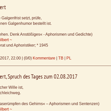
ert
Galgenfrist setzt, prüfe,
nen Galgenhumor bestellt ist.
ehen. Denk Anstößiges« - Aphorismen und Gedichte)
lbert ~
rat und Aphoristiker; * 1945
.2017, 22.00
|
(0/0)
Kommentare
|
TB
|
PL
ert, Spruch des Tages zum 02.08.2017
cher Wille ist,
Schleichweg.
aserümpfen des Gehirns« – Aphorismen und Sentenzen)
lbert ~