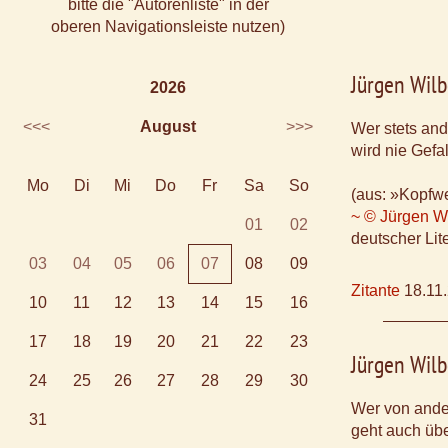
bitte die "Autorenliste" in der
oberen Navigationsleiste nutzen)
Jürgen Wilb
2026
<<<
August
>>>
Wer stets and
wird nie Gefal
Mo
Di
Mi
Do
Fr
Sa
So
(aus: »Kopfw
~ © Jürgen Wi
01
02
deutscher Lite
03
04
05
06
07
08
09
Zitante
18.11
10
11
12
13
14
15
16
17
18
19
20
21
22
23
Jürgen Wilb
24
25
26
27
28
29
30
Wer von ande
31
geht auch übe