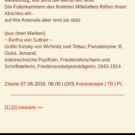
Merkwürdig, wie blind die Menschen sind!
Die Folterkammern des finsteren Mittelalters flößen ihnen
Abscheu ein -
auf ihre Arsenale aber sind sie stolz.
(aus ihren Werken)
~ Bertha von Suttner ~
Gräfin Kinsky von Wchinitz und Tettau; Pseudonyme: B.
Oulot, Jemand;
österreichische Pazifistin, Friedensforscherin und
Schriftstellerin, Friedensnobelpreisträgerin; 1843-1914
07.06.2016, 08.00
(0/0)
Zitante
|
Kommentare
|
TB
|
PL
(1)
[2]
vorwärts >>