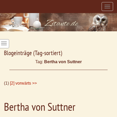
Togg
navig
Blogeinträge (Tag-sortiert)
Tag:
Bertha von Suttner
(1)
[2]
vorwärts >>
Bertha von Suttner