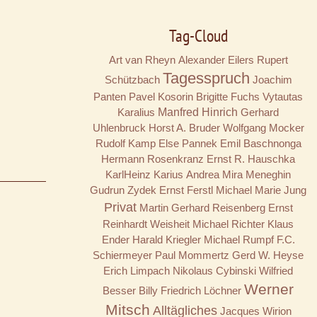
Tag-Cloud
Art van Rheyn
Alexander Eilers
Rupert
Tagesspruch
Schützbach
Joachim
Panten
Pavel Kosorin
Brigitte Fuchs
Vytautas
Karalius
Manfred Hinrich
Gerhard
Uhlenbruck
Horst A. Bruder
Wolfgang Mocker
Rudolf Kamp
Else Pannek
Emil Baschnonga
Hermann Rosenkranz
Ernst R. Hauschka
KarlHeinz Karius
Andrea Mira Meneghin
Gudrun Zydek
Ernst Ferstl
Michael Marie Jung
Privat
Martin Gerhard Reisenberg
Ernst
Reinhardt
Weisheit
Michael Richter
Klaus
Ender
Harald Kriegler
Michael Rumpf
F.C.
Schiermeyer
Paul Mommertz
Gerd W. Heyse
Erich Limpach
Nikolaus Cybinski
Wilfried
Werner
Besser
Billy
Friedrich Löchner
Mitsch
Alltägliches
Jacques Wirion