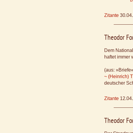
B
Zitante
30.04
Theodor Fo
Dem Nationa
haftet immer
(aus: »Briefe«
~ (Heinrich) 
deutscher Sch
Zitante
12.04
Theodor Fo