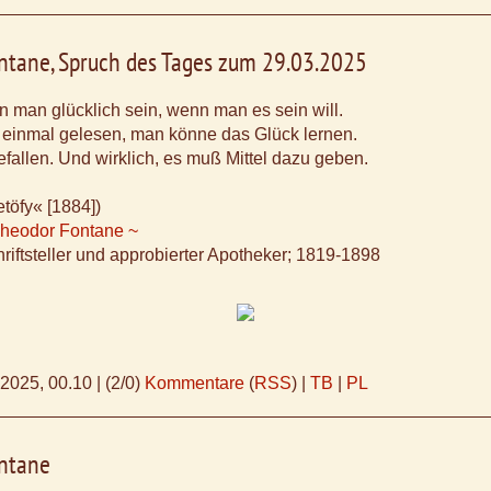
ntane, Spruch des Tages zum 29.03.2025
nn man glücklich sein, wenn man es sein will.
 einmal gelesen, man könne das Glück lernen.
efallen. Und wirklich, es muß Mittel dazu geben.
etöfy« [1884])
Theodor Fontane ~
riftsteller und approbierter Apotheker; 1819-1898
.2025, 00.10
|
(2/0)
Kommentare
(
RSS
) |
TB
|
PL
ntane