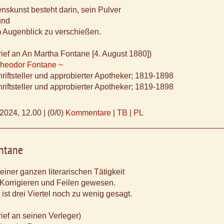
nskunst besteht darin, sein Pulver
und
m Augenblick zu verschießen.
ief an An Martha Fontane [4. August 1880])
Theodor Fontane ~
riftsteller und approbierter Apotheker; 1819-1898
riftsteller und approbierter Apotheker; 1819-1898
.2024, 12.00
|
(0/0)
Kommentare
|
TB
|
PL
ntane
einer ganzen literarischen Tätigkeit
 Korrigieren und Feilen gewesen.
 ist drei Viertel noch zu wenig gesagt.
ief an seinen Verleger)