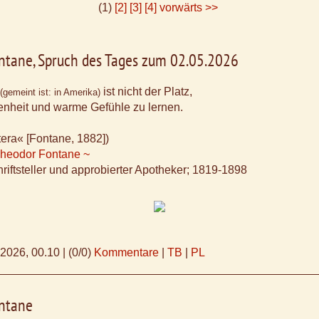
(1)
[2]
[3]
[4]
vorwärts >>
ntane, Spruch des Tages zum 02.05.2026
ist nicht der Platz,
(gemeint ist: in Amerika)
nheit und warme Gefühle zu lernen.
tera« [Fontane, 1882])
Theodor Fontane ~
riftsteller und approbierter Apotheker; 1819-1898
.2026, 00.10
|
(0/0)
Kommentare
|
TB
|
PL
ntane