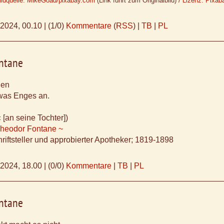
ildquelle: MikeGoad/pixabay.com
(Link führt zum Originalbild) /
Lizenz: Pixab
.2024, 00.10
|
(1/0)
Kommentare
(
RSS
) |
TB
|
PL
ntane
len
 was Enges an.
 [an seine Tochter])
Theodor Fontane ~
riftsteller und approbierter Apotheker; 1819-1898
.2024, 18.00
|
(0/0)
Kommentare
|
TB
|
PL
ntane