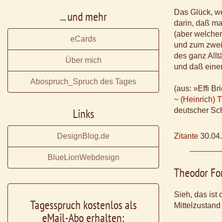
Das Glück, wen
... und mehr
darin, daß ma
(aber welche
eCards
und zum zwei
des ganz Allt
Über mich
und daß einen
Abospruch_Spruch des Tages
(aus: »Effi Br
~ (Heinrich) 
Links
deutscher Sch
DesignBlog.de
Zitante
30.04
BlueLionWebdesign
Theodor Fo
Sieh, das ist
Tagesspruch kostenlos als
Mittelzustand
eMail-Abo erhalten: