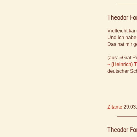
Theodor Fo
Vielleicht ka
Und ich habe
Das hat mir g
(aus: »Graf P
~ (Heinrich) 
deutscher Sch
Zitante
29.03
Theodor Fo