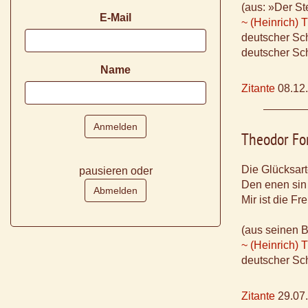
(aus: »Der St
E-Mail
~ (Heinrich) 
deutscher Sch
deutscher Sch
Name
Zitante
08.12
Theodor Fo
Die Glücksar
pausieren oder
Den enen sin 
Mir ist die Fr
(aus seinen B
~ (Heinrich) 
deutscher Sch
Zitante
29.07