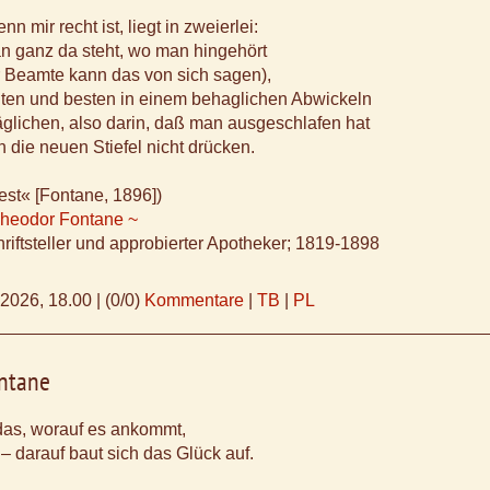
n mir recht ist, liegt in zweierlei:
n ganz da steht, wo man hingehört
r Beamte kann das von sich sagen),
ten und besten in einem behaglichen Abwickeln
äglichen, also darin, daß man ausgeschlafen hat
 die neuen Stiefel nicht drücken.
iest« [Fontane, 1896])
Theodor Fontane ~
riftsteller und approbierter Apotheker; 1819-1898
.2026, 18.00
|
(0/0)
Kommentare
|
TB
|
PL
ntane
 das, worauf es ankommt,
 – darauf baut sich das Glück auf.