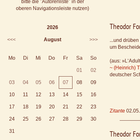
bitte die "Autorenliste" in der
oberen Navigationsleiste nutzen)
Theodor Fo
2026
<<<
August
>>>
...und drüben
um Bescheide
Mo
Di
Mi
Do
Fr
Sa
So
(aus: »L‘Adul
~ (Heinrich) 
01
02
deutscher Sch
03
04
05
06
07
08
09
10
11
12
13
14
15
16
17
18
19
20
21
22
23
Zitante
02.05
24
25
26
27
28
29
30
31
Theodor Fo