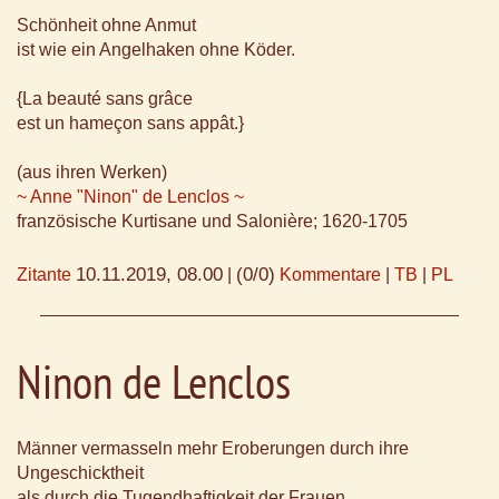
Schönheit ohne Anmut
ist wie ein Angelhaken ohne Köder.
{La beauté sans grâce
est un hameçon sans appât.}
(aus ihren Werken)
~ Anne "Ninon" de Lenclos ~
französische Kurtisane und Salonière; 1620-1705
10.11.2019, 08.00
(0/0)
Zitante
|
Kommentare
|
TB
|
PL
Ninon de Lenclos
Männer vermasseln mehr Eroberungen durch ihre
Ungeschicktheit
als durch die Tugendhaftigkeit der Frauen.