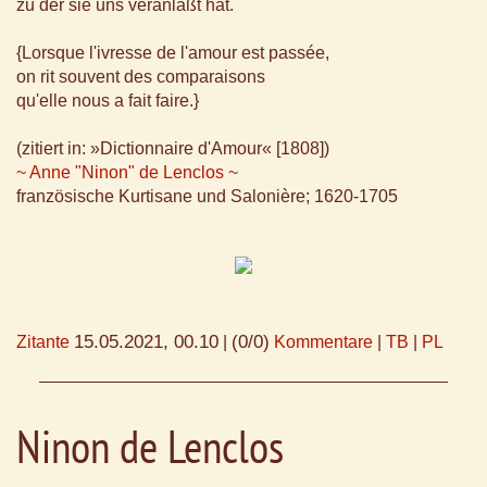
zu der sie uns veranlaßt hat.
{Lorsque l'ivresse de l'amour est passée,
on rit souvent des comparaisons
qu'elle nous a fait faire.}
(zitiert in: »Dictionnaire d'Amour« [1808])
~ Anne "Ninon" de Lenclos ~
französische Kurtisane und Salonière; 1620-1705
15.05.2021, 00.10
(0/0)
Zitante
|
Kommentare
|
TB
|
PL
Ninon de Lenclos