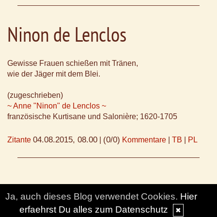
Ninon de Lenclos
Gewisse Frauen schießen mit Tränen,
wie der Jäger mit dem Blei.
(zugeschrieben)
~ Anne "Ninon" de Lenclos ~
französische Kurtisane und Salonière; 1620-1705
04.08.2015, 08.00
(0/0)
Zitante
|
Kommentare
|
TB
|
PL
Ja, auch dieses Blog verwendet Cookies.
Hier
erfaehrst Du alles zum Datenschutz
✖
© DesignBlog V5 powered by BlueLionWebdesign.de