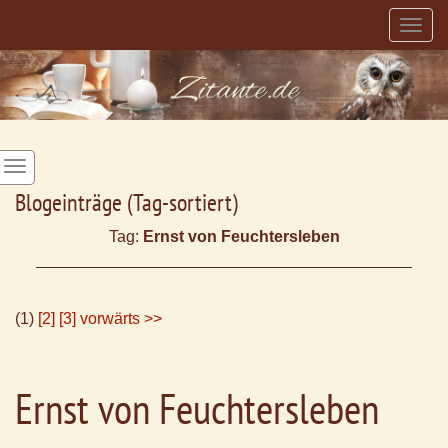
Togg
navig
Blogeinträge (Tag-sortiert)
Tag:
Ernst von Feuchtersleben
(1)
[2]
[3]
vorwärts >>
Ernst von Feuchtersleben