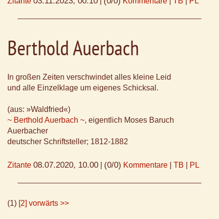
03.11.2023, 00.10
(0/0)
Zitante
|
Kommentare
|
TB
|
PL
Berthold Auerbach
In großen Zeiten verschwindet alles kleine Leid
und alle Einzelklage um eigenes Schicksal.
(aus: »Waldfried«)
~ Berthold Auerbach ~
, eigentlich Moses Baruch
Auerbacher
deutscher Schriftsteller; 1812-1882
08.07.2020, 10.00
(0/0)
Zitante
|
Kommentare
|
TB
|
PL
(1)
[2]
vorwärts >>