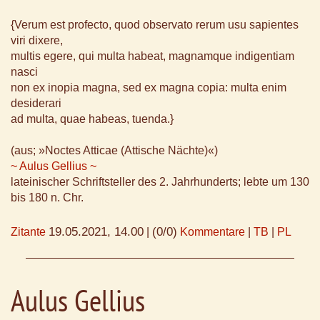
{Verum est profecto, quod observato rerum usu sapientes
viri dixere,
multis egere, qui multa habeat, magnamque indigentiam
nasci
non ex inopia magna, sed ex magna copia: multa enim
desiderari
ad multa, quae habeas, tuenda.}
(aus; »Noctes Atticae (Attische Nächte)«)
~ Aulus Gellius ~
lateinischer Schriftsteller des 2. Jahrhunderts; lebte um 130
bis 180 n. Chr.
19.05.2021, 14.00
(0/0)
Zitante
|
Kommentare
|
TB
|
PL
Aulus Gellius