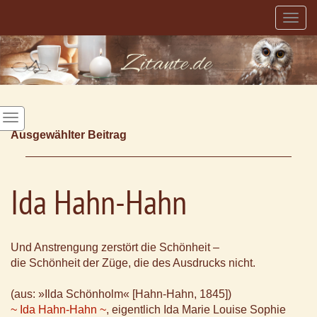
Togg
navig
Ausgewählter Beitrag
Ida Hahn-Hahn
Und Anstrengung zerstört die Schönheit –
die Schönheit der Züge, die des Ausdrucks nicht.
(aus: »Ilda Schönholm« [Hahn-Hahn, 1845])
~ Ida Hahn-Hahn ~
, eigentlich Ida Marie Louise Sophie