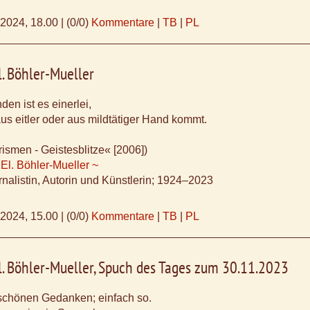
.2024, 18.00
|
(0/0)
Kommentare
|
TB
|
PL
l. Böhler-Mueller
n ist es einerlei,
aus eitler oder aus mildtätiger Hand kommt.
ismen - Geistesblitze« [2006])
 El. Böhler-Mueller ~
nalistin, Autorin und Künstlerin; 1924–2023
.2024, 15.00
|
(0/0)
Kommentare
|
TB
|
PL
l. Böhler-Mueller, Spuch des Tages zum 30.11.2023
schönen Gedanken; einfach so.