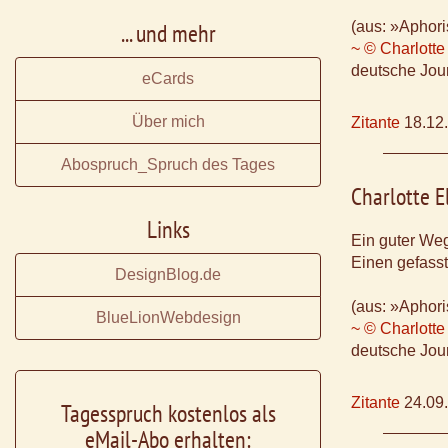
... und mehr
(aus: »Aphori
~ © Charlotte
deutsche Jour
eCards
Über mich
Zitante
18.12
Abospruch_Spruch des Tages
Charlotte E
Links
Ein guter Weg
Einen gefass
DesignBlog.de
(aus: »Aphori
BlueLionWebdesign
~ © Charlotte
deutsche Jour
Zitante
24.09
Tagesspruch kostenlos als
eMail-Abo erhalten: