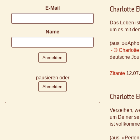
Charlotte E
E-Mail
Das Leben ist
um es mit de
Name
(aus: »»Aphor
~ © Charlotte
deutsche Jour
Zitante
12.07
pausieren oder
Charlotte E
Verzeihen, w
um Deiner sel
ist vollkomme
(aus: »Perlen