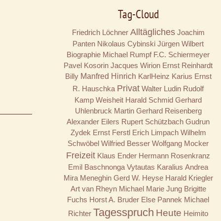
Tag-Cloud
Alltägliches
Friedrich Löchner
Joachim
Panten
Nikolaus Cybinski
Jürgen Wilbert
Biographie
Michael Rumpf
F.C. Schiermeyer
Pavel Kosorin
Jacques Wirion
Ernst Reinhardt
Billy
Manfred Hinrich
KarlHeinz Karius
Ernst
Privat
R. Hauschka
Walter Ludin
Rudolf
Kamp
Weisheit
Harald Schmid
Gerhard
Uhlenbruck
Martin Gerhard Reisenberg
Alexander Eilers
Rupert Schützbach
Gudrun
Zydek
Ernst Ferstl
Erich Limpach
Wilhelm
Schwöbel
Wilfried Besser
Wolfgang Mocker
Freizeit
Klaus Ender
Hermann Rosenkranz
Emil Baschnonga
Vytautas Karalius
Andrea
Mira Meneghin
Gerd W. Heyse
Harald Kriegler
Art van Rheyn
Michael Marie Jung
Brigitte
Fuchs
Horst A. Bruder
Else Pannek
Michael
Tagesspruch
Heute
Richter
Heimito