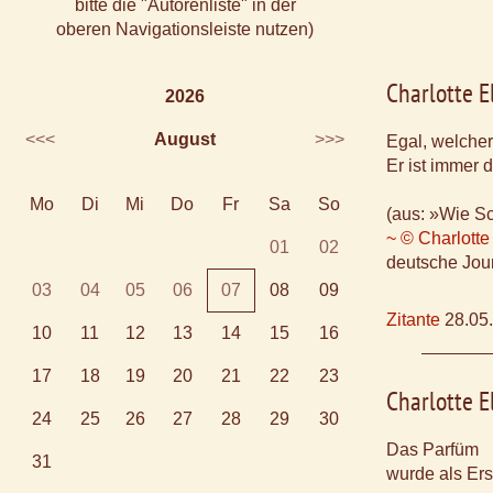
bitte die "Autorenliste" in der
oberen Navigationsleiste nutzen)
Charlotte E
2026
<<<
August
>>>
Egal, welcher
Er ist immer 
Mo
Di
Mi
Do
Fr
Sa
So
(aus: »Wie Sc
~ © Charlotte
01
02
deutsche Jour
03
04
05
06
07
08
09
Zitante
28.05
10
11
12
13
14
15
16
17
18
19
20
21
22
23
Charlotte E
24
25
26
27
28
29
30
Das Parfüm
31
wurde als Ers