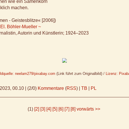
ehen wie ein Samenkorn
cklich machen.
men - Geistesblitze« [2006])
 El. Böhler-Mueller ~
nalistin, Autorin und Künstlerin; 1924–2023
ildquelle: neelam279/pixabay.com
(Link führt zum Originalbild) /
Lizenz: Pixab
.2023, 00.10
|
(2/0)
Kommentare
(
RSS
) |
TB
|
PL
(1)
[2]
[3]
[4]
[5]
[6]
[7]
[8]
vorwärts >>