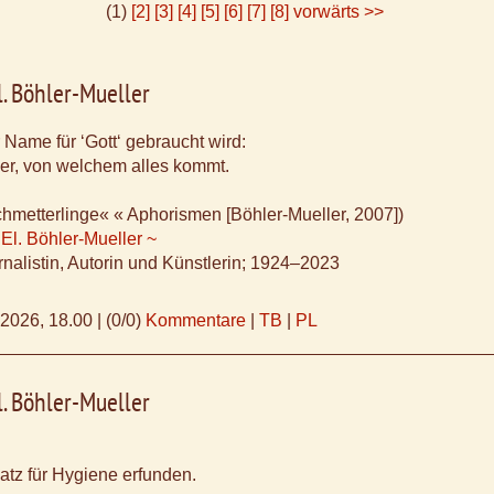
(1)
[2]
[3]
[4]
[5]
[6]
[7]
[8]
vorwärts >>
l. Böhler-Mueller
 Name für ‘Gott‘ gebraucht wird:
der, von welchem alles kommt.
hmetterlinge« « Aphorismen [Böhler-Mueller, 2007])
 El. Böhler-Mueller ~
nalistin, Autorin und Künstlerin; 1924–2023
.2026, 18.00
|
(0/0)
Kommentare
|
TB
|
PL
l. Böhler-Mueller
atz für Hygiene erfunden.