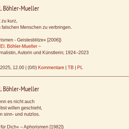
l. Böhler-Mueller
 zu kurz,
n falschen Menschen zu verbringen.
ismen - Geistesblitze« [2006])
 El. Böhler-Mueller ~
nalistin, Autorin und Künstlerin; 1924–2023
.2025, 12.00
|
(0/0)
Kommentare
|
TB
|
PL
l. Böhler-Mueller
enn es nicht auch
bst willen geschieht,
n sinn- und nutzlos.
 für Dich« – Aphorismen [1982])