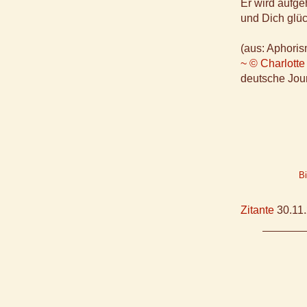
Er wird aufg
und Dich glü
(aus: Aphoris
~ © Charlotte
deutsche Jour
B
Zitante
30.11