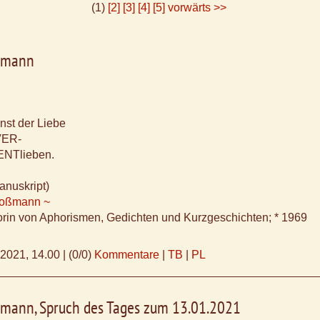
(1)
[2]
[3]
[4]
[5]
vorwärts >>
ßmann
nst der Liebe
 VER-
ENTlieben.
anuskript)
Koßmann ~
orin von Aphorismen, Gedichten und Kurzgeschichten; * 1969
.2021, 14.00
|
(0/0)
Kommentare
|
TB
|
PL
mann, Spruch des Tages zum 13.01.2021