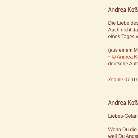
Andrea Ko
Die Liebe des
Auch nicht d
eines Tages v
(aus einem M
~ © Andrea 
deutsche Aut
Zitante
07.10
Andrea Ko
Liebes-Gefän
Wenn Du die L
weil Du Angst