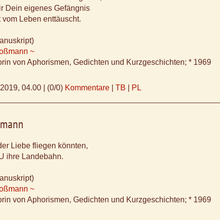
ir Dein eigenes Gefängnis
t vom Leben enttäuscht.
anuskript)
Koßmann ~
orin von Aphorismen, Gedichten und Kurzgeschichten; * 1969
.2019, 04.00
|
(0/0)
Kommentare
|
TB
|
PL
ßmann
r Liebe fliegen könnten,
U ihre Landebahn.
anuskript)
Koßmann ~
orin von Aphorismen, Gedichten und Kurzgeschichten; * 1969