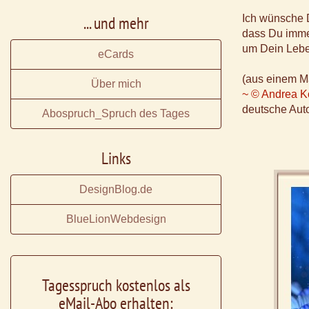
... und mehr
Ich wünsche D
dass Du imme
um Dein Lebe
eCards
(aus einem M
Über mich
~ © Andrea 
deutsche Aut
Abospruch_Spruch des Tages
Links
DesignBlog.de
BlueLionWebdesign
Tagesspruch kostenlos als
eMail-Abo erhalten: