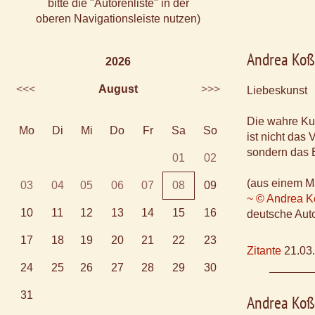
bitte die "Autorenliste" in der
oberen Navigationsleiste nutzen)
Andrea Ko
2026
<<<
August
>>>
Liebeskunst
Die wahre Ku
Mo
Di
Mi
Do
Fr
Sa
So
ist nicht das
sondern das 
01
02
(aus einem M
03
04
05
06
07
08
09
~ © Andrea 
10
11
12
13
14
15
16
deutsche Aut
17
18
19
20
21
22
23
Zitante
21.03
24
25
26
27
28
29
30
31
Andrea Koß