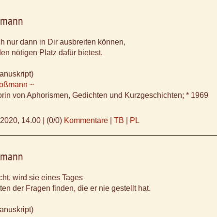
ßmann
ch nur dann in Dir ausbreiten können,
en nötigen Platz dafür bietest.
anuskript)
Koßmann ~
orin von Aphorismen, Gedichten und Kurzgeschichten; * 1969
.2020, 14.00
|
(0/0)
Kommentare
|
TB
|
PL
ßmann
ht, wird sie eines Tages
en der Fragen finden, die er nie gestellt hat.
anuskript)