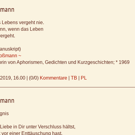
ßmann
 Lebens vergeht nie.
ann, wenn das Leben
ergeht.
anuskript)
Koßmann ~
orin von Aphorismen, Gedichten und Kurzgeschichten; * 1969
.2019, 16.00
|
(0/0)
Kommentare
|
TB
|
PL
ßmann
gnis
iebe in Dir unter Verschluss hältst,
 vor einer Enttäuschung hast,