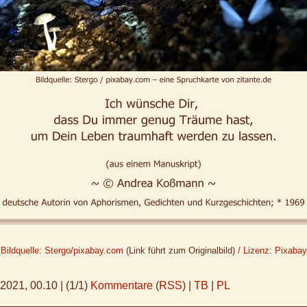
Bildquelle: Stergo/pixabay.com
(Link führt zum Originalbild) /
Lizenz: Pixabay
.2021, 00.10
|
(1/1)
Kommentare
(
RSS
) |
TB
|
PL