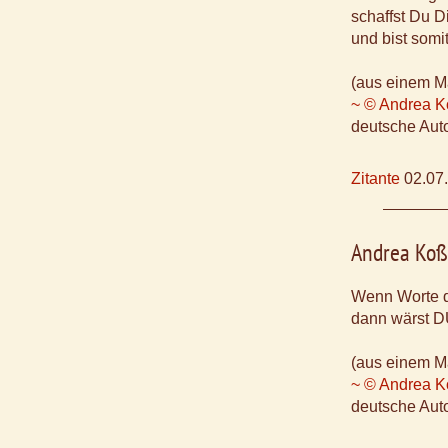
schaffst Du D
und bist somi
(aus einem M
~ © Andrea 
deutsche Aut
Zitante
02.07
Andrea Ko
Wenn Worte de
dann wärst D
(aus einem M
~ © Andrea 
deutsche Aut