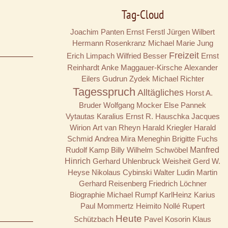
Tag-Cloud
Joachim Panten
Ernst Ferstl
Jürgen Wilbert
Hermann Rosenkranz
Michael Marie Jung
Freizeit
Erich Limpach
Wilfried Besser
Ernst
Reinhardt
Anke Maggauer-Kirsche
Alexander
Eilers
Gudrun Zydek
Michael Richter
Tagesspruch
Alltägliches
Horst A.
Bruder
Wolfgang Mocker
Else Pannek
Vytautas Karalius
Ernst R. Hauschka
Jacques
Wirion
Art van Rheyn
Harald Kriegler
Harald
Schmid
Andrea Mira Meneghin
Brigitte Fuchs
Rudolf Kamp
Billy
Wilhelm Schwöbel
Manfred
Hinrich
Gerhard Uhlenbruck
Weisheit
Gerd W.
Heyse
Nikolaus Cybinski
Walter Ludin
Martin
Gerhard Reisenberg
Friedrich Löchner
Biographie
Michael Rumpf
KarlHeinz Karius
Paul Mommertz
Heimito Nollé
Rupert
Heute
Schützbach
Pavel Kosorin
Klaus