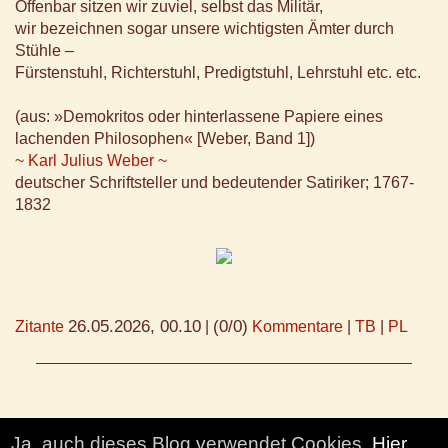
Offenbar sitzen wir zuviel, selbst das Militär,
wir bezeichnen sogar unsere wichtigsten Ämter durch
Stühle –
Fürstenstuhl, Richterstuhl, Predigtstuhl, Lehrstuhl etc. etc.
(aus: »Demokritos oder hinterlassene Papiere eines
lachenden Philosophen« [Weber, Band 1])
~ Karl Julius Weber ~
deutscher Schriftsteller und bedeutender Satiriker; 1767-
1832
26.05.2026, 00.10
(0/0)
Zitante
|
Kommentare
|
TB
|
PL
Ja, auch dieses Blog verwendet Cookies.
Hier