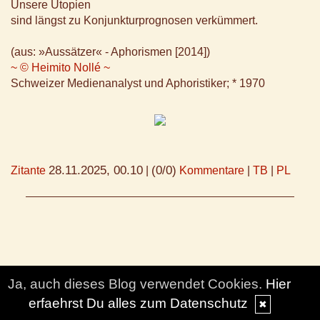
Unsere Utopien
sind längst zu Konjunkturprognosen verkümmert.
(aus: »Aussätzer« - Aphorismen [2014])
~ © Heimito Nollé ~
Schweizer Medienanalyst und Aphoristiker; * 1970
28.11.2025, 00.10
(0/0)
Zitante
|
Kommentare
|
TB
|
PL
© DesignBlog V5 powered by BlueLionWebdesign.de
Ja, auch dieses Blog verwendet Cookies.
Hier
erfaehrst Du alles zum Datenschutz
✖