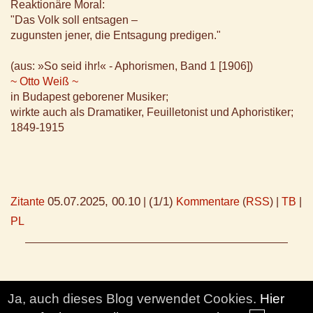
Reaktionäre Moral:
"Das Volk soll entsagen –
zugunsten jener, die Entsagung predigen."
(aus: »So seid ihr!« - Aphorismen, Band 1 [1906])
~ Otto Weiß ~
in Budapest geborener Musiker;
wirkte auch als Dramatiker, Feuilletonist und Aphoristiker;
1849-1915
05.07.2025, 00.10
(1/1)
Zitante
|
Kommentare
(
RSS
) |
TB
|
PL
Ja, auch dieses Blog verwendet Cookies.
Hier