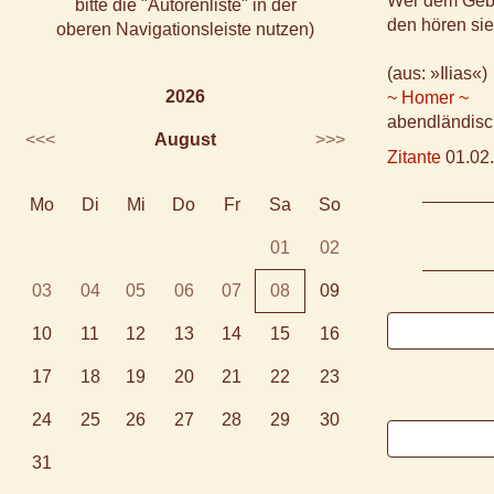
Wer dem Gebo
bitte die "Autorenliste" in der
den hören sie
oberen Navigationsleiste nutzen)
(aus: »Ilias«)
2026
~ Homer ~
abendländisch
<<<
August
>>>
Zitante
01.02.
Mo
Di
Mi
Do
Fr
Sa
So
01
02
03
04
05
06
07
08
09
10
11
12
13
14
15
16
17
18
19
20
21
22
23
24
25
26
27
28
29
30
31