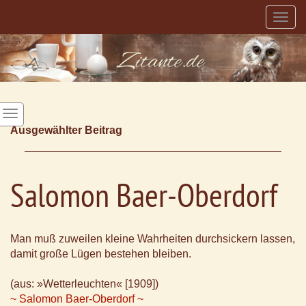
Togg
navig
Ausgewählter Beitrag
Salomon Baer-Oberdorf
Man muß zuweilen kleine Wahrheiten durchsickern lassen,
damit große Lügen bestehen bleiben.
(aus: »Wetterleuchten« [1909])
~ Salomon Baer-Oberdorf ~