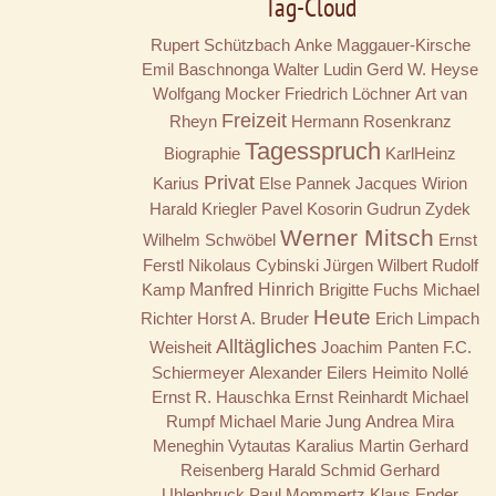
Tag-Cloud
Rupert Schützbach
Anke Maggauer-Kirsche
Emil Baschnonga
Walter Ludin
Gerd W. Heyse
Wolfgang Mocker
Friedrich Löchner
Art van
Freizeit
Rheyn
Hermann Rosenkranz
Tagesspruch
Biographie
KarlHeinz
Privat
Karius
Else Pannek
Jacques Wirion
Harald Kriegler
Pavel Kosorin
Gudrun Zydek
Werner Mitsch
Wilhelm Schwöbel
Ernst
Ferstl
Nikolaus Cybinski
Jürgen Wilbert
Rudolf
Kamp
Manfred Hinrich
Brigitte Fuchs
Michael
Heute
Richter
Horst A. Bruder
Erich Limpach
Alltägliches
Weisheit
Joachim Panten
F.C.
Schiermeyer
Alexander Eilers
Heimito Nollé
Ernst R. Hauschka
Ernst Reinhardt
Michael
Rumpf
Michael Marie Jung
Andrea Mira
Meneghin
Vytautas Karalius
Martin Gerhard
Reisenberg
Harald Schmid
Gerhard
Uhlenbruck
Paul Mommertz
Klaus Ender