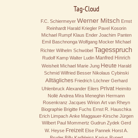
Tag-Cloud
Werner Mitsch
F.C. Schiermeyer
Ernst
Reinhardt
Harald Kriegler
Pavel Kosorin
Michael Rumpf
Klaus Ender
Joachim Panten
Emil Baschnonga
Wolfgang Mocker
Michael
Tagesspruch
Richter
Wilhelm Schwöbel
Rudolf Kamp
Walter Ludin
Manfred Hinrich
Heute
Weisheit
Michael Marie Jung
Harald
Schmid
Wilfried Besser
Nikolaus Cybinski
Alltägliches
Friedrich Löchner
Gerhard
Privat
Uhlenbruck
Alexander Eilers
Heimito
Nollé
Andrea Mira Meneghin
Hermann
Rosenkranz
Jacques Wirion
Art van Rheyn
Biographie
Brigitte Fuchs
Ernst R. Hauschka
Erich Limpach
Anke Maggauer-Kirsche
Jürgen
Wilbert
Paul Mommertz
Gudrun Zydek
Gerd
Freizeit
W. Heyse
Else Pannek
Horst A.
Bruder
Billy
KarlHeinz Karius
Rupert