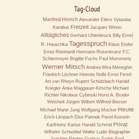
Tag-Cloud
Manfred Hinrich
Alexander Eilers
Vytautas
Freizeit
Karalius
Jacques Wirion
Alltägliches
Gerhard Uhlenbruck
Billy
Ernst
Tagesspruch
R. Hauschka
Klaus Ender
Ernst Reinhardt
Hermann Rosenkranz
F.C.
Schiermeyer
Brigitte Fuchs
Paul Mommertz
Werner Mitsch
Andrea Mira Meneghin
Friedrich Löchner
Heimito Nollé
Ernst Ferstl
Art van Rheyn
Rupert Schützbach
Harald
Kriegler
Anke Maggauer-Kirsche
Michael
Richter
Nikolaus Cybinski
Horst A. Bruder
Weisheit
Jürgen Wilbert
Wilfried Besser
Heute
Michael Marie Jung
Wolfgang Mocker
Erich Limpach
Else Pannek
Pavel Kosorin
Privat
KarlHeinz Karius
Harald Schmid
Wilhelm Schwöbel
Walter Ludin
Biographie
Joachim Panten
Gudrun Zydek
Emil