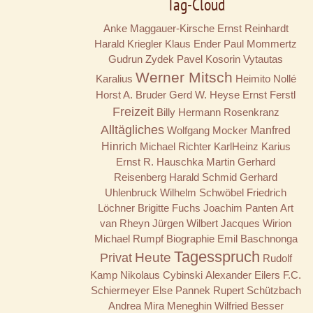
Tag-Cloud
Anke Maggauer-Kirsche
Ernst Reinhardt
Harald Kriegler
Klaus Ender
Paul Mommertz
Gudrun Zydek
Pavel Kosorin
Vytautas
Werner Mitsch
Karalius
Heimito Nollé
Horst A. Bruder
Gerd W. Heyse
Ernst Ferstl
Freizeit
Billy
Hermann Rosenkranz
Alltägliches
Wolfgang Mocker
Manfred
Hinrich
Michael Richter
KarlHeinz Karius
Ernst R. Hauschka
Martin Gerhard
Reisenberg
Harald Schmid
Gerhard
Uhlenbruck
Wilhelm Schwöbel
Friedrich
Löchner
Brigitte Fuchs
Joachim Panten
Art
van Rheyn
Jürgen Wilbert
Jacques Wirion
Michael Rumpf
Biographie
Emil Baschnonga
Tagesspruch
Privat
Heute
Rudolf
Kamp
Nikolaus Cybinski
Alexander Eilers
F.C.
Schiermeyer
Else Pannek
Rupert Schützbach
Andrea Mira Meneghin
Wilfried Besser