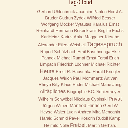
Tag-Cloud
Gerhard Uhlenbruck
Joachim Panten
Horst A.
Bruder
Gudrun Zydek
Wilfried Besser
Wolfgang Mocker
Vytautas Karalius
Ernst
Reinhardt
Hermann Rosenkranz
Brigitte Fuchs
KarlHeinz Karius
Anke Maggauer-Kirsche
Tagesspruch
Alexander Eilers
Weisheit
Rupert Schützbach
Emil Baschnonga
Else
Pannek
Michael Rumpf
Ernst Ferstl
Erich
Limpach
Friedrich Löchner
Michael Richter
Heute
Ernst R. Hauschka
Harald Kriegler
Jacques Wirion
Paul Mommertz
Art van
Rheyn
Billy
Klaus Ender
Michael Marie Jung
Alltägliches
Biographie
F.C. Schiermeyer
Privat
Wilhelm Schwöbel
Nikolaus Cybinski
Jürgen Wilbert
Manfred Hinrich
Gerd W.
Heyse
Walter Ludin
Andrea Mira Meneghin
Harald Schmid
Pavel Kosorin
Rudolf Kamp
Freizeit
Heimito Nollé
Martin Gerhard