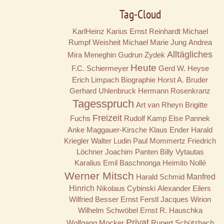
Tag-Cloud
KarlHeinz Karius
Ernst Reinhardt
Michael
Rumpf
Weisheit
Michael Marie Jung
Andrea
Alltägliches
Mira Meneghin
Gudrun Zydek
Heute
F.C. Schiermeyer
Gerd W. Heyse
Erich Limpach
Biographie
Horst A. Bruder
Gerhard Uhlenbruck
Hermann Rosenkranz
Tagesspruch
Art van Rheyn
Brigitte
Freizeit
Fuchs
Rudolf Kamp
Else Pannek
Anke Maggauer-Kirsche
Klaus Ender
Harald
Kriegler
Walter Ludin
Paul Mommertz
Friedrich
Löchner
Joachim Panten
Billy
Vytautas
Karalius
Emil Baschnonga
Heimito Nollé
Werner Mitsch
Harald Schmid
Manfred
Hinrich
Nikolaus Cybinski
Alexander Eilers
Wilfried Besser
Ernst Ferstl
Jacques Wirion
Wilhelm Schwöbel
Ernst R. Hauschka
Privat
Wolfgang Mocker
Rupert Schützbach