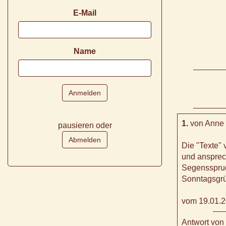
E-Mail
Name
1.
von Anne
pausieren oder
Die "Texte" 
und ansprech
Segensspruc
Sonntagsgrü
vom 19.01.2
Antwort von 