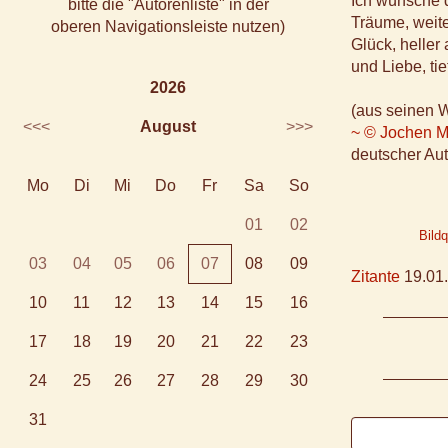
Ich wünsche d
bitte die "Autorenliste" in der
Träume, weite
oberen Navigationsleiste nutzen)
Glück, heller
und Liebe, tie
2026
(aus seinen 
<<<
August
>>>
~ © Jochen M
deutscher Aut
Mo
Di
Mi
Do
Fr
Sa
So
01
02
Bild
03
04
05
06
07
08
09
Zitante
19.01.
10
11
12
13
14
15
16
17
18
19
20
21
22
23
24
25
26
27
28
29
30
31