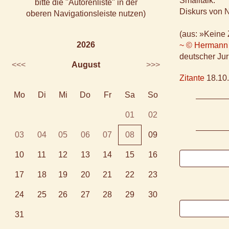
Smalltalk:
bitte die "Autorenliste" in der
Diskurs von N
oberen Navigationsleiste nutzen)
(aus: »Keine 
2026
~ © Hermann
deutscher Jur
<<<
August
>>>
Zitante
18.10.
Mo
Di
Mi
Do
Fr
Sa
So
01
02
03
04
05
06
07
08
09
10
11
12
13
14
15
16
17
18
19
20
21
22
23
24
25
26
27
28
29
30
31