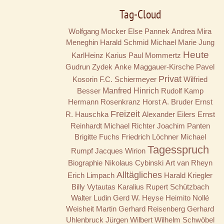
Tag-Cloud
Wolfgang Mocker
Else Pannek
Andrea Mira
Meneghin
Harald Schmid
Michael Marie Jung
Heute
KarlHeinz Karius
Paul Mommertz
Gudrun Zydek
Anke Maggauer-Kirsche
Pavel
Privat
Kosorin
F.C. Schiermeyer
Wilfried
Besser
Manfred Hinrich
Rudolf Kamp
Hermann Rosenkranz
Horst A. Bruder
Ernst
Freizeit
R. Hauschka
Alexander Eilers
Ernst
Reinhardt
Michael Richter
Joachim Panten
Brigitte Fuchs
Friedrich Löchner
Michael
Tagesspruch
Rumpf
Jacques Wirion
Biographie
Nikolaus Cybinski
Art van Rheyn
Alltägliches
Erich Limpach
Harald Kriegler
Billy
Vytautas Karalius
Rupert Schützbach
Walter Ludin
Gerd W. Heyse
Heimito Nollé
Weisheit
Martin Gerhard Reisenberg
Gerhard
Uhlenbruck
Jürgen Wilbert
Wilhelm Schwöbel