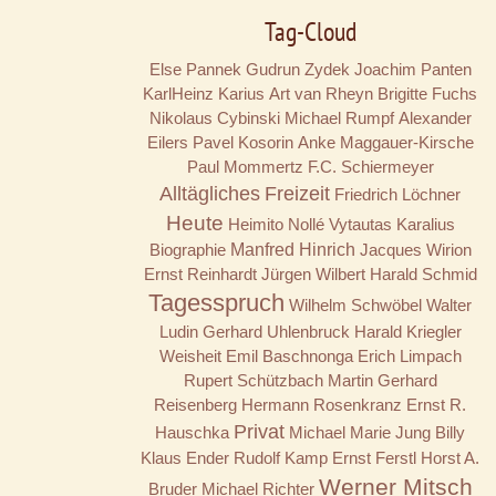
Tag-Cloud
Else Pannek
Gudrun Zydek
Joachim Panten
KarlHeinz Karius
Art van Rheyn
Brigitte Fuchs
Nikolaus Cybinski
Michael Rumpf
Alexander
Eilers
Pavel Kosorin
Anke Maggauer-Kirsche
Paul Mommertz
F.C. Schiermeyer
Alltägliches
Freizeit
Friedrich Löchner
Heute
Heimito Nollé
Vytautas Karalius
Biographie
Manfred Hinrich
Jacques Wirion
Ernst Reinhardt
Jürgen Wilbert
Harald Schmid
Tagesspruch
Wilhelm Schwöbel
Walter
Ludin
Gerhard Uhlenbruck
Harald Kriegler
Weisheit
Emil Baschnonga
Erich Limpach
Rupert Schützbach
Martin Gerhard
Reisenberg
Hermann Rosenkranz
Ernst R.
Privat
Hauschka
Michael Marie Jung
Billy
Klaus Ender
Rudolf Kamp
Ernst Ferstl
Horst A.
Werner Mitsch
Bruder
Michael Richter